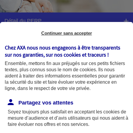
Détail du PERP
Continuer sans accepter
La phase d'épargne durant votre vie
Chez AXA nous nous engageons à être transparents
active
sur nos garanties, sur nos
cookies et traceurs
!
Ensemble, mettons fin aux préjugés sur ces petits fichiers
textes, plus connus sous le nom de
cookies
. Ils nous
aident à traiter des informations essentielles pour garantir
Les versements
la sécurité du site et faire évoluer votre expérience en
ligne, dans le respect de votre vie privée.
Pour augmenter vos revenus à la retraite, complétez
votre investissement initial par des versements libres
Partagez vos attentes
ou programmés.
Soyez toujours plus satisfait en acceptant les
cookies
de
mesure d’audience et d’avis utilisateurs qui nous aident à
Les versements libres
: à tout moment, vous
faire évoluer nos offres et nos services.
complétez le montant de votre épargne par des