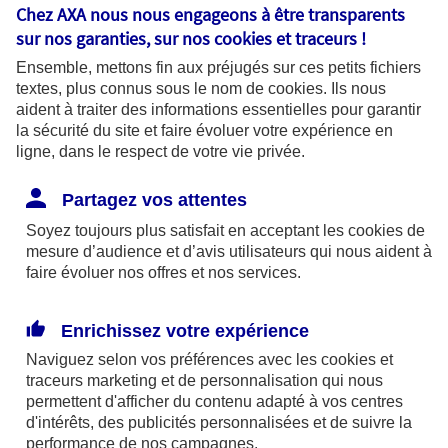
vie : en cas de dépense imprévue par exemple,
Chez AXA nous nous engageons à être transparents
sur nos garanties, sur nos
cookies et traceurs
!
mais aussi pour préparer des projets à plus ou
moins long terme.
Ensemble, mettons fin aux préjugés sur ces petits fichiers
textes, plus connus sous le nom de
cookies
. Ils nous
aident à traiter des informations essentielles pour garantir
Comment
conjuguer premier emploi et
la sécurité du site et faire évoluer votre expérience en
épargne
?
ligne, dans le respect de votre vie privée.
Une fois vos dépenses incontournables déduites, il
Partagez vos attentes
vous restera certainement une petite somme que
Soyez toujours plus satisfait en acceptant les
cookies
de
mesure d’audience et d’avis utilisateurs qui nous aident à
vous pourrez économiser chaque mois. Et grâce à
faire évoluer nos offres et nos services.
des virements automatiques, vous épargnerez sans
vous en rendre compte !
Enrichissez votre expérience
Vous pouvez choisir différentes solutions en fonction
Naviguez selon vos préférences avec les
cookies et
de vos possibilités et de vos objectifs :
traceurs
marketing et de personnalisation qui nous
permettent d'afficher du contenu adapté à vos centres
Vous souhaitez mettre de l’argent de côté en
d'intérêts, des publicités personnalisées et de suivre la
performance de nos campagnes.