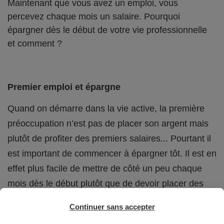
Maintenant que vous avez un emploi, vous
percevez chaque mois un salaire. Pourquoi
épargner dès le début de votre vie professionnelle
et comment ?
Premier emploi et épargne
Quand on démarre dans la vie active, la première
préoccupation n’est pas de placer son argent mais
plutôt de profiter des premiers salaires... Pourtant il
est important de commencer à épargner tôt. Il est en
effet plus facile de mettre de côté un peu chaque
mois dès le début plutôt que de devoir placer des
sommes importantes tout d’un coup.
Continuer sans accepter
Votre épargne vous sera utile tout au long de votre