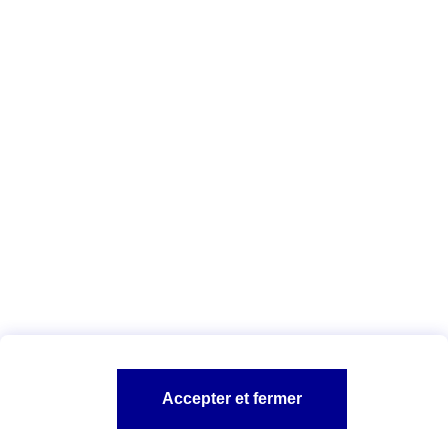
Tous les conseils
Vous êtes ici :
Epargne retraite
Livrets d'épargne
Conseils
épargne et retraite
Premier emploi et epargne
A PROPOS D'AXA
L'UNIVERS BANQUE ET CREDIT
SITES AXA
Accepter et fermer