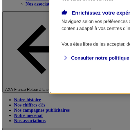
Nos associations
Enrichissez votre expé
Naviguez selon vos préférences 
contenu adapté à vos centres d'i
Vous êtes libre de les accepter, 
Consulter notre politiqu
Fermer le menu principal
AXA France
Retour à la section précédente
Notre histoire
Nos chiffres clés
Nos campagnes publicitaires
Notre mécénat
Nos associations