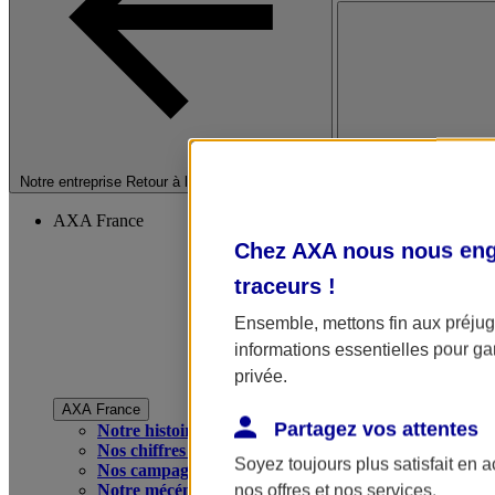
Fermer le menu princip
Notre entreprise
Retour à la section précédente
AXA France
Chez AXA nous nous enga
traceurs
!
Ensemble, mettons fin aux préjugé
informations essentielles pour gar
privée.
AXA France
Partagez vos attentes
Notre histoire
Nos chiffres clés
Soyez toujours plus satisfait en 
Nos campagnes publicitaires
Notre mécénat
nos offres et nos services.