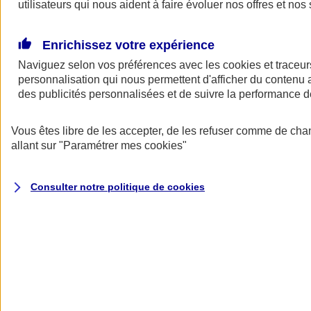
utilisateurs qui nous aident à faire évoluer nos offres et nos 
Enrichissez votre expérience
Naviguez selon vos préférences avec les
cookies et traceur
personnalisation qui nous permettent d'afficher du contenu a
des publicités personnalisées et de suivre la performance
Vous êtes libre de les accepter, de les refuser comme de cha
allant sur
"Paramétrer mes
cookies
"
A vos côtés
Retour à la section précédente
Fermer le menu principal
Consulter notre politique de
cookies
Préserver la nature et le climat
Faire avancer la solidarité et l'inclusion