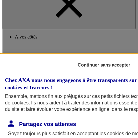
A vos côtés
Continuer sans accepter
Chez AXA nous nous engageons à être transparents sur 
cookies et traceurs
!
A vos côtés
Préserver la nature et le climat
Ensemble, mettons fin aux préjugés sur ces petits fichiers te
Faire avancer la solidarité et l'inclusion
de
cookies
. Ils nous aident à traiter des informations essentie
Donner toute leur place aux territoires
du site et faire évoluer votre expérience en ligne, dans le resp
Porter l'élan du rugby féminin
Partagez vos attentes
Soyez toujours plus satisfait en acceptant les
cookies
de mes