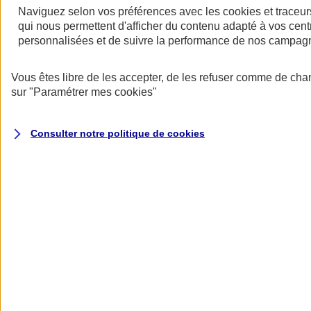
Naviguez selon vos préférences avec les
cookies et traceur
qui nous permettent d'afficher du contenu adapté à vos centr
personnalisées et de suivre la performance de nos campag
Restez informés
Vous êtes libre de les accepter, de les refuser comme de cha
Restez informés
sur
"Paramétrer mes
cookies
"
Consulter notre politique de
cookies
Toutes les actualités
Protéger l’eau pour faire vivre la biodiversité
Datascope 2026
La Garantie verte pour reconstruire durablement
Inondations : anticiper n’est plus une option pour
les entreprises
Les communiqués de presse