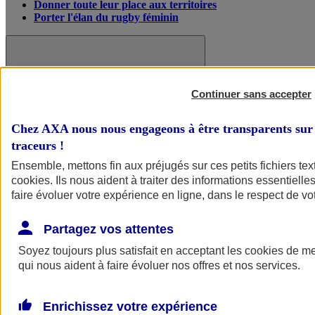
Donner toute leur place aux territoires
Porter l'élan du rugby féminin
Continuer sans accepter
Chez AXA nous nous engageons à être transparents sur 
traceurs
!
Ensemble, mettons fin aux préjugés sur ces petits fichiers te
cookies
. Ils nous aident à traiter des informations essentielles
faire évoluer votre expérience en ligne, dans le respect de vot
Partagez vos attentes
Nos actualités
Retour à la section précédente
Fermer le menu principal
Soyez toujours plus satisfait en acceptant les
cookies
de mes
qui nous aident à faire évoluer nos offres et nos services.
Enrichissez votre expérience