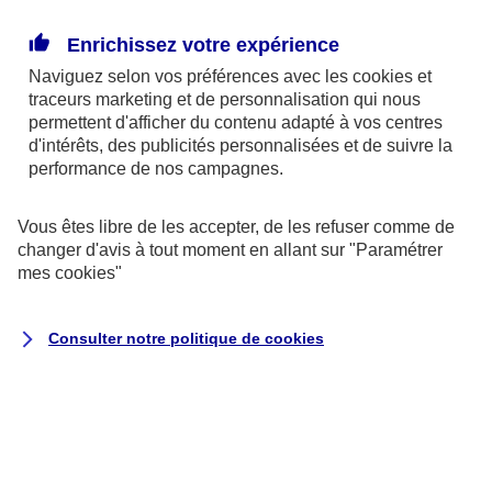
et vos garanties actuelles.
Enrichissez votre expérience
Naviguez selon vos préférences avec les
cookies et
traceurs
marketing et de personnalisation qui nous
permettent d'afficher du contenu adapté à vos centres
Consulter mon
d'intérêts, des publicités personnalisées et de suivre la
contrat
performance de nos campagnes.
Vous êtes libre de les accepter, de les refuser comme de
changer d'avis à tout moment en allant sur
"Paramétrer
Vous souhaitez modifier les
mes
cookies
"
garanties de votre contrat ?
Consulter notre politique de
cookies
Vos besoins ont changé ? Vous souhaitez
rajouter des garanties à votre contrat
(assistance dépannage, véhicule de