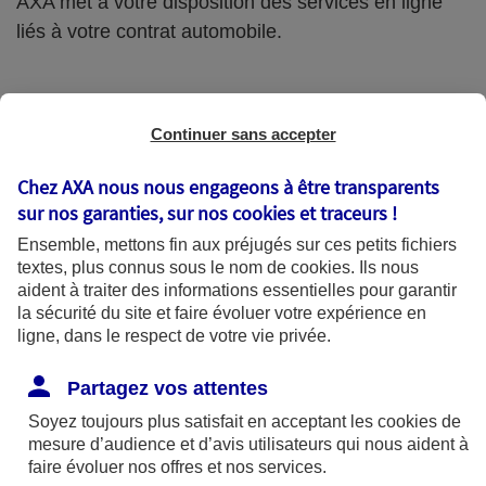
AXA met à votre disposition des services en ligne
liés à votre contrat automobile.
Continuer sans accepter
Votre situation personnelle
Chez AXA nous nous engageons à être transparents
a changé ?
sur nos garanties, sur nos
cookies et traceurs
!
Ensemble, mettons fin aux préjugés sur ces petits fichiers
textes, plus connus sous le nom de
cookies
. Ils nous
Vous déménagez, vous utilisez maintenant
aident à traiter des informations essentielles pour garantir
votre véhicule pour aller travailler, vous
la sécurité du site et faire évoluer votre expérience en
roulez plus qu'avant… autant de situations
ligne, dans le respect de votre vie privée.
qui imposent la mise à jour de votre contrat.
Partagez vos attentes
Soyez toujours plus satisfait en acceptant les
C’est aussi l’occasion de faire le point avec
cookies
de
mesure d’audience et d’avis utilisateurs qui nous aident à
votre conseiller pour vérifier la bonne
faire évoluer nos offres et nos services.
adéquation entre l'évolution de vos besoins