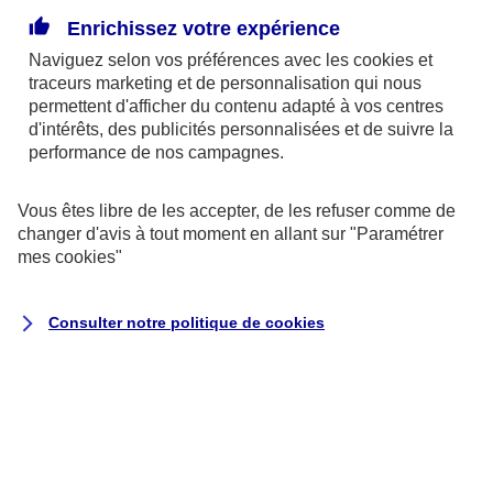
copropriété ou d’une décision d’assemblée
Enrichissez votre expérience
générale, vous pouvez demander qu’elle soit
Naviguez selon vos préférences avec les
cookies et
corrigée. Pour cela, il faut un vote à l’unanimité ou à
traceurs
marketing et de personnalisation qui nous
permettent d'afficher du contenu adapté à vos centres
la même majorité que la première décision.
d'intérêts, des publicités personnalisées et de suivre la
performance de nos campagnes.
Si le syndicat des copropriétaires ne respecte pas
ces règles, vous pouvez saisir le tribunal de grande
Vous êtes libre de les accepter, de les refuser comme de
changer d'avis à tout moment en allant sur
"Paramétrer
instance (TGI) de la commune de votre immeuble.
mes
cookies
"
Le juge annulera la répartition et la remplacera par
celle prévue par la loi. La procédure est
Consulter notre politique de
cookies
normalement rétroactive, elle peut prendre en
compte des erreurs existant depuis 10 ans.
Rectifier une erreur dans la répartition des
millièmes