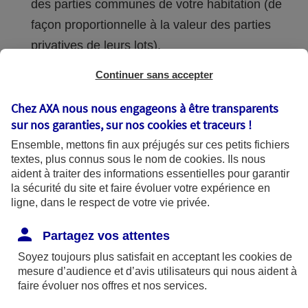
des parties communes de votre habitation (de
façon proportionnelle à la valeur des parties
privatives de leurs lots).
Seuls les copropriétaires qui ont l’utilité des
Continuer sans accepter
services collectifs et des éléments
Chez AXA nous nous engageons à être transparents
d’équipements communs participent aux
sur nos garanties, sur nos
cookies et traceurs
!
charges qui en découlent. Par exemple, si
Ensemble, mettons fin aux préjugés sur ces petits fichiers
l’ascenseur ne dessert que les étages
textes, plus connus sous le nom de
cookies
. Ils nous
aident à traiter des informations essentielles pour garantir
supérieurs et pas les caves ou parkings en
la sécurité du site et faire évoluer votre expérience en
sous-sol, les habitants du rez-de-chaussée ne
ligne, dans le respect de votre vie privée.
paient pas de charges. Elles sont
Partagez vos attentes
progressivement échelonnées par étage.
Soyez toujours plus satisfait en acceptant les
cookies
de
mesure d’audience et d’avis utilisateurs qui nous aident à
Si vous constatez une erreur dans la répartition des
faire évoluer nos offres et nos services.
charges et que celle-ci provient du règlement de