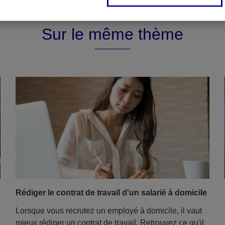
Sur le même thème
Rédiger le contrat de travail d'un salarié à domicile
Lorsque vous recrutez un employé à domicile, il vaut
mieux rédiger un contrat de travail. Retrouvez ce qu'il