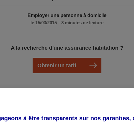
Employer une personne à domicile
le 15/03/2015
3 minutes de lecture
A la recherche d'une assurance habitation ?
Obtenir un tarif
ration à l’Urssaf
domicile doit être déclaré dans un délai de 8 jours après
geons à être transparents sur nos garanties,
ossédez pas d’immatriculation comme employeur, il vous