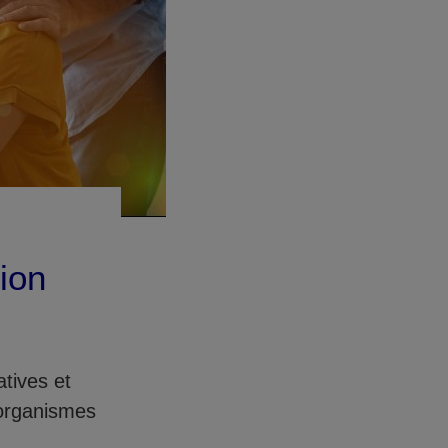
tion
tives et
 organismes