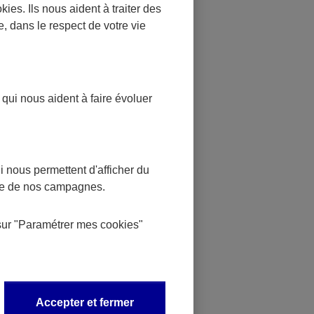
ion dans un
okies
. Ils nous aident à traiter des
e, dans le respect de votre vie
estant de
 qui nous aident à faire évoluer
 le déclarer à
ence.
 nous permettent d'afficher du
nce de nos campagnes.
icile,
sur
"Paramétrer mes
cookies
"
tation
mployeur.
Accepter et fermer