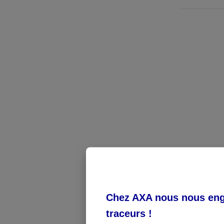
#1. Décla
Le salarié à 
Chez AXA nous nous enga
Si vous ne p
traceurs
!