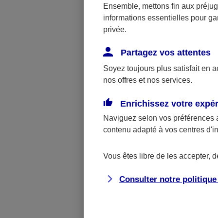
également en
Ensemble, mettons fin aux préjugé
service de l’
informations essentielles pour gar
privée.
#2. Décla
Partagez vos attentes
Assurez-vous
Soyez toujours plus satisfait en 
nos offres et nos services.
son immatricu
la Caisse pr
Enrichissez votre expé
Naviguez selon vos préférences 
#3. Décla
contenu adapté à vos centres d'i
Si vous emba
Vous êtes libre de les accepter, 
contactez la 
d’accueil du 
Consulter notre politiqu
La déclaratio