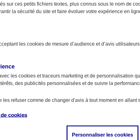
 faire la demande. Vous pouvez effectuer cette déclarat
s sur ces petits fichiers textes, plus connus sous le nom de
co
Urssaf, sur Internet ou par téléphone.
antir la sécurité du site et faire évoluer votre expérience en lign
ration à la CPAM
 que le salarié à domicile possède bien un document att
acceptant les
cookies
de mesure d’audience et d’avis utilisateurs
lation à la Sécurité sociale. Le cas échéant, vous devez
imaire d’assurance maladie de son département de résid
rience
avec les
cookies et traceurs
marketing et de personnalisation qui
ration à la CAF
ntérêts, des publicités personnalisées et de suivre la performa
uchez une personne pour garder vos enfants à votre dom
de les refuser comme de changer d'avis à tout moment en allant 
Caisse d’allocations familiales qui propose la PAJE (Pres
jeune enfant).
e de
cookies
n d’embauche se fait avec le numéro d’allocataire de l’e
Personnaliser les cookies