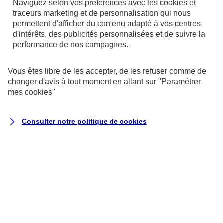
Naviguez selon vos préférences avec les
cookies et
traceurs
marketing et de personnalisation qui nous
Si vous décidez de vendre votre logement avant
permettent d'afficher du contenu adapté à vos centres
votre départ : vous serez exonéré d’impôt sur les
d'intérêts, des publicités personnalisées et de suivre la
plus-values puisqu’il s’agit de votre résidence
performance de nos campagnes.
fiscale.
Vous êtes libre de les accepter, de les refuser comme de
changer d'avis à tout moment en allant sur
"Paramétrer
Si vous mettez votre logement en location : vous
mes
cookies
"
percevez des loyers, donc des revenus
complémentaires. Comme vous êtes « non-résident
Consulter notre politique de
cookies
fiscal », vous bénéficiez d’allègements sur vos
revenus immobiliers. Vous pouvez définir la durée
du bail en fonction de celle de votre contrat à
l’étranger afin de récupérer votre logement à votre
retour.
Si vous gardez votre logement : vous devrez payer