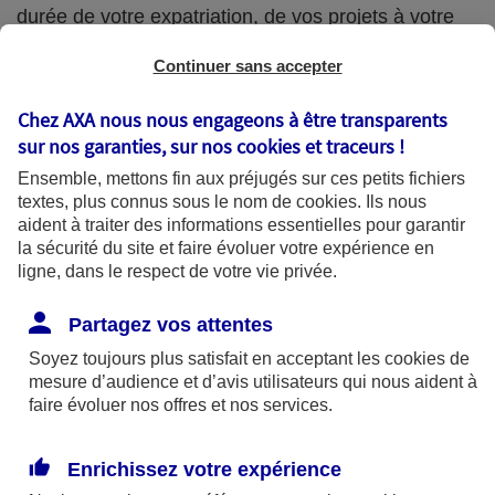
durée de votre expatriation, de vos projets à votre
retour, de votre situation financière et de votre
Continuer sans accepter
attachement à votre logement...
Chez AXA nous nous engageons à être transparents
sur nos garanties, sur nos
cookies et traceurs
!
Vous êtes locataire
Ensemble, mettons fin aux préjugés sur ces petits fichiers
textes, plus connus sous le nom de
cookies
. Ils nous
Si vous quittez votre logement, vous devez donner
aident à traiter des informations essentielles pour garantir
votre préavis de départ. Selon la loi, celui-ci peut
la sécurité du site et faire évoluer votre expérience en
passer de trois à un mois « en cas de mutation, de
ligne, dans le respect de votre vie privée.
perte d’emploi ou de nouvel emploi consécutif à une
Partagez vos attentes
perte d’emploi ». Si votre propriétaire est d’accord,
Soyez toujours plus satisfait en acceptant les
cookies
de
vous pouvez aussi envisager de sous-louer votre
mesure d’audience et d’avis utilisateurs qui nous aident à
logement.
faire évoluer nos offres et nos services.
Enrichissez votre expérience
Vous êtes propriétaire