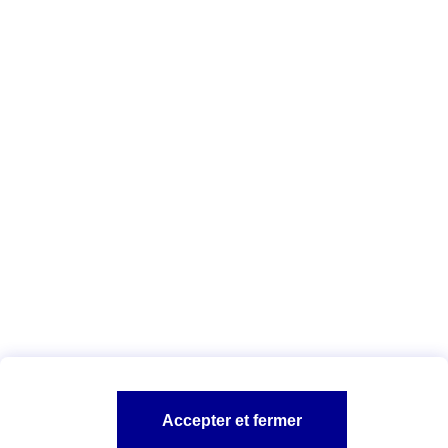
Découvrez notre liste pour ne rien oublier !
Tous les conseils habitation
Vous êtes ici :
Assurance habitation
Assurance locataire
Conseils
assurance habitation
Logement expatrié
A PROPOS D'AXA
NOS PRODUITS HABITATION
SITES AXA
Accepter et fermer