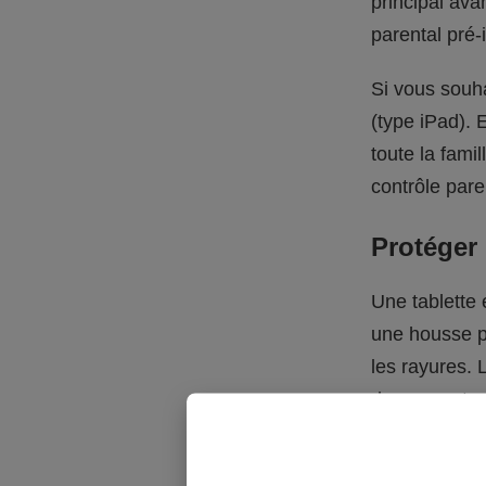
principal ava
parental pré-
Si vous souha
(type iPad). 
toute la fami
contrôle pare
Protéger 
Une tablette 
une housse po
les rayures. 
de ces protec
Pensez égalem