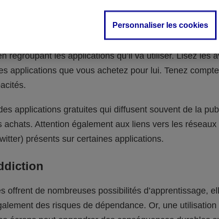
es applications
Personnaliser les cookies
opté pour une tablette classique, installez un espace sp
n regroupant les applications qu’il va utiliser. Lisez les a
s applications que vous achetez pour lui. Tenez compt
acités.
es applications gratuites qui diffusent souvent de la publ
s achats. Attention également aux liens vers les réseaux
itter) présents sur certaines applications.
addiction
tes offrent de nombreuses possibilités d’apprentissage, el
galement des risques de dépendance. Or, une utilisation