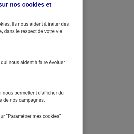
reils
 sur nos
cookies et
assurance
okies
. Ils nous aident à traiter des
e, dans le respect de votre vie
dangers liés à
ion
 qui nous aident à faire évoluer
 votre enfant
ntes formes de
isseur
 nous permettent d'afficher du
nce de nos campagnes.
en main adapté
sur
"Paramétrer mes
cookies
"
 besoin de