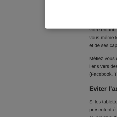
Choisir d
Si vous avez 
votre enfant e
vous-même le
et de ses cap
Méfiez-vous d
liens vers de
(Facebook, Tw
Eviter l’
Si les tablet
présentent é