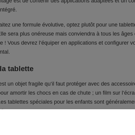
ntage est de contenir des applications adaptées et un co
intégré.
itez une formule évolutive, optez plutôt pour une tablett
Elle sera plus onéreuse mais conviendra à tous les âges 
lle ! Vous devrez l’équiper en applications et configurer
ntal.
la tablette
est un objet fragile qu’il faut protéger avec des accessoir
ur amortir les chocs en cas de chute ; un film sur l’écra
Les tablettes spéciales pour les enfants sont généralem
tions.
ent à verrouiller l’accès à l’appareil grâce à un code