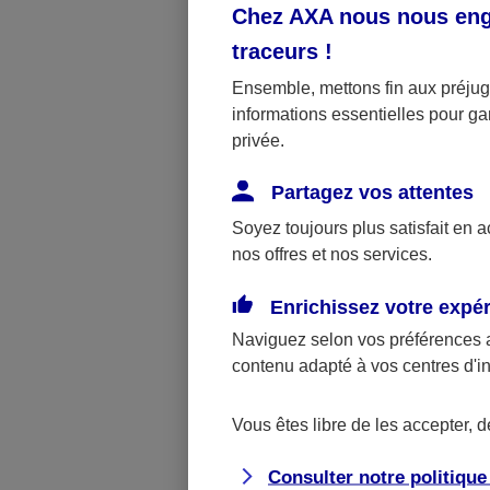
personnel. P
Chez AXA nous nous enga
nomades grâc
traceurs
!
habitation
.
Ensemble, mettons fin aux préjugé
informations essentielles pour gar
Installer
privée.
Pour contrôler
Partagez vos attentes
Internet, ins
Soyez toujours plus satisfait en 
sécurisée. V
nos offres et nos services.
ainsi que la 
Enrichissez votre expé
contrôle par
Naviguez selon vos préférences 
d’accès à Int
contenu adapté à vos centres d'i
A noter : cer
Vous êtes libre de les accepter, 
aux enfants m
contrôle pare
Consulter notre politiqu