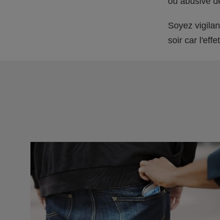
ou abusive d
Soyez vigilant
soir car l'ef