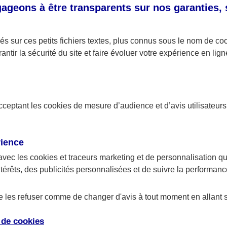
ensez aussi à assurer la tablette comme vos autres appa
geons à être transparents sur nos garanties,
e à un contrat spécifique ou une autre option de votre
s sur ces petits fichiers textes, plus connus sous le nom de
co
antir la sécurité du site et faire évoluer votre expérience en lign
 un contrôle parental
 l’utilisation de la tablette et protéger votre enfant des 
tallez un contrôle parental. Ce dernier permet une navigat
acceptant les
cookies
de mesure d’audience et d’avis utilisateurs
ous pouvez sélectionner des contenus adaptés à l’âge de
durée d’utilisation. Certaines applications offrent différe
rience
ental. Renseignez-vous également auprès de votre fourn
avec les
cookies et traceurs
marketing et de personnalisation qui
ernet.
ntérêts, des publicités personnalisées et de suivre la performa
taines tablettes pour enfants proposent un contenu clé 
de les refuser comme de changer d'avis à tout moment en allant 
ais ne permettent pas la navigation sur Internet. Ici nul
ntal.
e de
cookies