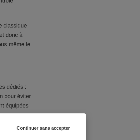
ntrôle
e classique
et donc à
 vous-même le
es dédiés :
n pour éviter
ent équipées
Continuer sans accepter