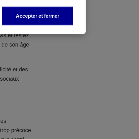
Accepter et fermer
écial pour
vis et testez
e de son âge
icité et des
 sociaux
les
 trop précoce