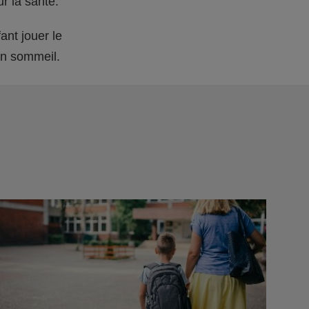
r la santé.
fant jouer le
on sommeil.