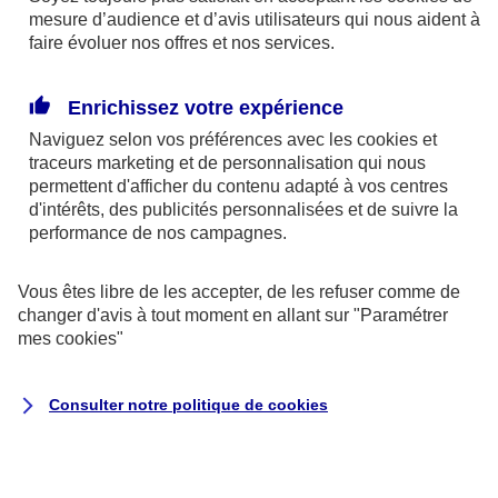
mesure d’audience et d’avis utilisateurs qui nous aident à
faire évoluer nos offres et nos services.
Les médecins de secteur 1 pratiquent des tarifs
conventionnés.
Enrichissez votre expérience
Les médecins adhérant à un dispositif de pratique
Naviguez selon vos préférences avec les
cookies et
traceurs
marketing et de personnalisation qui nous
tarifaire maîtrisée se sont engagés à modérer leurs
permettent d'afficher du contenu adapté à vos centres
dépassements d’honoraires. Vous payez donc en
d'intérêts, des publicités personnalisées et de suivre la
général moins cher que chez un médecin non
performance de nos campagnes.
adhérant à un dispositif de pratique tarifaire
Vous êtes libre de les accepter, de les refuser comme de
maîtrisée ou non conventionné. Et vous êtes mieux
changer d'avis à tout moment en allant sur
"Paramétrer
remboursé.
mes
cookies
"
Consulter notre politique de
cookies