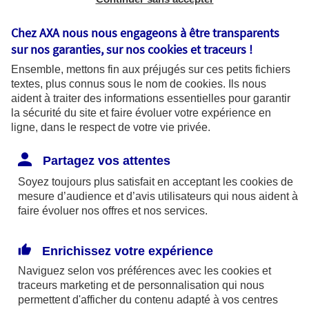
Celui-ci contient toutes les informations détenues
Chez AXA nous nous engageons à être transparents
par les professionnels concernant votre
santé
:
sur nos garanties, sur nos
cookies et traceurs
!
résultats d’examens, comptes-rendus de
Ensemble, mettons fin aux préjugés sur ces petits fichiers
textes, plus connus sous le nom de
cookies
. Ils nous
consultation ou d’intervention, prescriptions...
aident à traiter des informations essentielles pour garantir
la sécurité du site et faire évoluer votre expérience en
Si vous souhaitez consulter votre dossier, adressez-
ligne, dans le respect de votre vie privée.
vous au professionnel de santé ou à l'établissement
Partagez vos attentes
dans lequel les soins ont été effectués. Les
Soyez toujours plus satisfait en acceptant les
cookies
de
informations de moins de 5 ans doivent être
mesure d’audience et d’avis utilisateurs qui nous aident à
communiquées dans les
8 jours
(2 mois pour des
faire évoluer nos offres et nos services.
informations de plus de 5 ans).
Enrichissez votre expérience
Naviguez selon vos préférences avec les
cookies et
traceurs
marketing et de personnalisation qui nous
permettent d'afficher du contenu adapté à vos centres