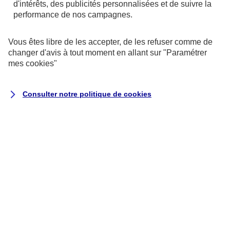
d'intérêts, des publicités personnalisées et de suivre la
Conseil d’expert
performance de nos campagnes.
Vous avez également la possibilité d’accéder à votre
dossier pharmaceutique. Il contient notamment des
Vous êtes libre de les accepter, de les refuser comme de
informations sur les médicaments qui vous sont prescrits.
changer d'avis à tout moment en allant sur
"Paramétrer
mes
cookies
"
Katia Dang
Juriste Conseil chez AXA protection juridique
Consulter notre politique de
cookies
Etes-vous bien couvert ?
Découvrir la protection juridique
Une obligation d’information pour les
professionnels de la santé
Tout professionnel de la santé que vous consultez a
une obligation d’information à votre égard.