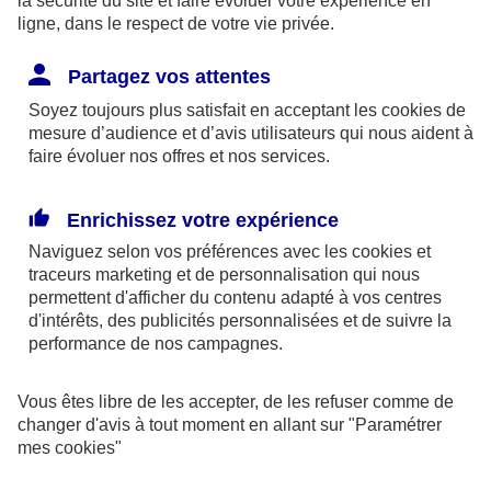
la sécurité du site et faire évoluer votre expérience en
Lettre type Retard de livraison
- 39 Ko
ligne, dans le respect de votre vie privée.
A la recherche d’une protection juridique
pour défendre vos droits ?
Partagez vos attentes
Soyez toujours plus satisfait en acceptant les
cookies
de
mesure d’audience et d’avis utilisateurs qui nous aident à
Votre devis en 1 min
faire évoluer nos offres et nos services.
Enrichissez votre expérience
Bien que la société AXA Protection Juridique effectue une mise à
Naviguez selon vos préférences avec les
cookies et
jour régulière des contenus diffusés, elle ne peut garantir qu’ils
traceurs
marketing et de personnalisation qui nous
soient exhaustifs et que toutes les informations soient complètes,
permettent d'afficher du contenu adapté à vos centres
exactes et à jour. En aucun cas la responsabilité d’AXA Protection
d'intérêts, des publicités personnalisées et de suivre la
Juridique ne pourra être mise en cause du fait de la mauvaise
performance de nos campagnes.
utilisation ou fausse interprétation des informations fournies, de
l’absence d’informations spécifiques et ce, que le dommage soit
matériel ou immatériel, direct ou indirect.
Vous êtes libre de les accepter, de les refuser comme de
Les informations présentées sur ce site ne dispensent pas
changer d'avis à tout moment en allant sur
"Paramétrer
l’utilisateur de prendre conseil auprès d’un professionnel du droit.
mes
cookies
"
AXA Protection Juridique ne peut être tenue pour responsable
d’une modification ou évolution inopinée des dispositions légales