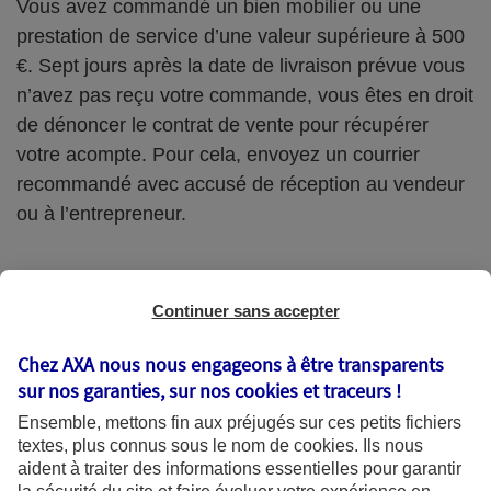
Vous avez commandé un bien mobilier ou une
prestation de service d’une valeur supérieure à 500
€. Sept jours après la date de livraison prévue vous
n’avez pas reçu votre commande, vous êtes en droit
de dénoncer le contrat de vente pour récupérer
votre acompte. Pour cela, envoyez un courrier
recommandé avec accusé de réception au vendeur
ou à l’entrepreneur.
Pour récupérer votre acompte à la suite d'un retard
Continuer sans accepter
de livraison, envoyez un courrier recommandé avec
Chez AXA nous nous engageons à être transparents
accusé de réception au vendeur ou à l’entrepreneur.
sur nos garanties, sur nos
cookies et traceurs
!
Télécharger le modèle de lettre
Ensemble, mettons fin aux préjugés sur ces petits fichiers
textes, plus connus sous le nom de
cookies
. Ils nous
aident à traiter des informations essentielles pour garantir