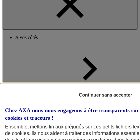
A vos côtés
A vos côtés
Continuer sans accepter
Préserver la nature et le climat
Faire avancer la solidarité et l'inclusion
Donner toute leur place aux territoires
Chez AXA nous nous engageons à être transparents sur 
Porter l'élan du rugby féminin
cookies et traceurs
!
Ensemble, mettons fin aux préjugés sur ces petits fichiers te
de
cookies
. Ils nous aident à traiter des informations essentie
du site et faire évoluer votre expérience en ligne, dans le resp