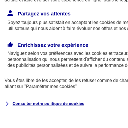
Partagez vos attentes
Soyez toujours plus satisfait en acceptant les
cookies
de mes
utilisateurs qui nous aident à faire évoluer nos offres et nos 
Enrichissez votre expérience
Naviguez selon vos préférences avec les
cookies et traceur
personnalisation qui nous permettent d'afficher du contenu a
A vos côtés
Retour à la section précédente
des publicités personnalisées et de suivre la performance
Fermer le menu principal
Vous êtes libre de les accepter, de les refuser comme de cha
allant sur
"Paramétrer mes
cookies
"
Consulter notre politique de
cookies
Préserver la nature et le climat
Faire avancer la solidarité et l'inclusion