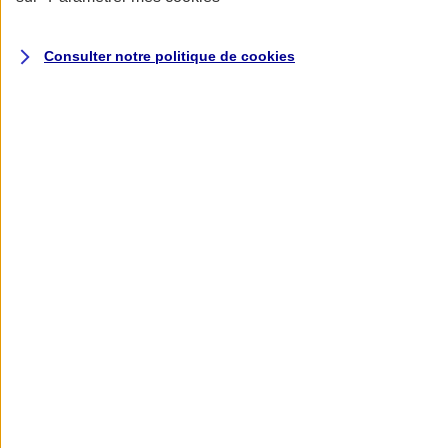
Donner toute leur place aux territoires
Porter l'élan du rugby féminin
Consulter notre politique de
cookies
Nos actualités
Retour à la section précédente
Fermer le menu principal