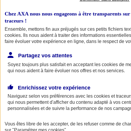
Chez AXA nous nous engageons à être transparents sur 
traceurs
!
Ensemble, mettons fin aux préjugés sur ces petits fichiers te
cookies
. Ils nous aident à traiter des informations essentielles
faire évoluer votre expérience en ligne, dans le respect de vot
Partagez vos attentes
A vos côtés
Retour à la section précédente
Soyez toujours plus satisfait en acceptant les
cookies
de mes
Fermer le menu principal
qui nous aident à faire évoluer nos offres et nos services.
Enrichissez votre expérience
Naviguez selon vos préférences avec les
cookies et traceur
qui nous permettent d'afficher du contenu adapté à vos centr
personnalisées et de suivre la performance de nos campag
Préserver la nature et le climat
Vous êtes libre de les accepter, de les refuser comme de cha
Faire avancer la solidarité et l'inclusion
sur
"Paramétrer mes
cookies
"