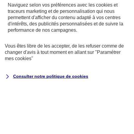
Naviguez selon vos préférences avec les
cookies et
#2. Comment procéder ?
traceurs
marketing et de personnalisation qui nous
permettent d'afficher du contenu adapté à vos centres
Si la véranda existe déjà quand vous arrivez dans la
d'intérêts, des publicités personnalisées et de suivre la
performance de nos campagnes.
maison, elle peut compter comme une pièce
supplémentaire en fonction des définitions de
Vous êtes libre de les accepter, de les refuser comme de
chaque assureur.
changer d'avis à tout moment en allant sur
"Paramétrer
mes
cookies
"
Si vous construisez une véranda, prévenez votre
assureur avant la fin des travaux :
Consulter notre politique de
cookies
Communiquez-lui la surface supplémentaire.
Demandez-lui s’il impose des contraintes en
matière de sécurité de la véranda : installation
de volets roulants, verre anti-effraction,
alarme… Il vaut mieux que vous les connaissiez