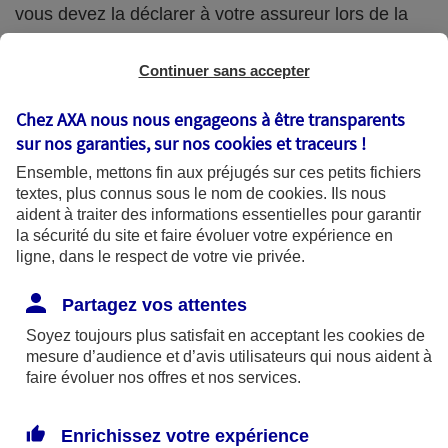
vous devez la déclarer à votre assureur lors de la
souscription de votre assurance habitation. Certains
Continuer sans accepter
assureurs vous demanderont si vous en possédez
une et si vous ne la déclarez pas, elle ne sera pas
Chez AXA nous nous engageons à être transparents
couverte en cas de sinistre.
sur nos garanties, sur nos
cookies et traceurs
!
Ensemble, mettons fin aux préjugés sur ces petits fichiers
Il est important qu’elle soit assurée, sinon :
textes, plus connus sous le nom de
cookies
. Ils nous
aident à traiter des informations essentielles pour garantir
l’ouvrage en lui-même ne sera pas couvert
la sécurité du site et faire évoluer votre expérience en
ligne, dans le respect de votre vie privée.
contre les risques. S’il est détruit ou
endommagé, par exemple lors d’une tempête,
Partagez vos attentes
vous ne serez pas indemnisé ;
Soyez toujours plus satisfait en acceptant les
cookies
de
mesure d’audience et d’avis utilisateurs qui nous aident à
un sinistre dû à une effraction par la véranda
faire évoluer nos offres et nos services.
ne sera pas non plus couvert (par exemple si un
cambrioleur passe par la véranda…).
Enrichissez votre expérience