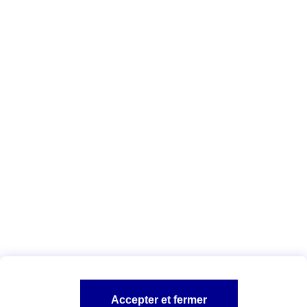
de vol et vandalisme
Démarches et conseils en cas
de dégât des eaux
Vous êtes ici :
Assurance habitation
Modifier mon contrat habitation
A PROPOS D'AXA
NOS PRODUITS HABITATION
SITES AXA
Accepter et fermer