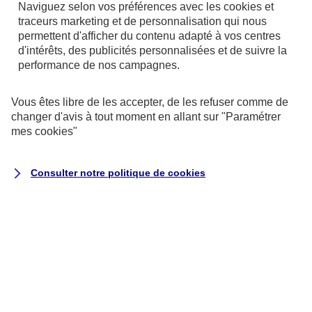
Naviguez selon vos préférences avec les
cookies et
d'accident du véhicule utilisé pour le
traceurs
marketing et de personnalisation qui nous
déménagement
permettent d'afficher du contenu adapté à vos centres
d'intérêts, des publicités personnalisées et de suivre la
D'une réduction pouvant aller jusqu'à
performance de nos campagnes.
-30% sur l'équipement électroménager, son
image et informatique avec notre partenaire
Vous êtes libre de les accepter, de les refuser comme de
SMS Distribution
changer d'avis à tout moment en allant sur
"Paramétrer
mes
cookies
"
De réductions avec des déménageurs
Consulter notre politique de
cookies
Une réduction sur la location de véhicule
de déménagement
Avec notre partenaire Hertz, vous bénéficiez
de -15% de réduction sur le tarif habituel, un
avantage réservé à nos clients AXA.
Contacter mon