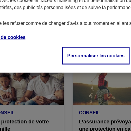
avec les
cookies et traceurs
marketing et de personnalisation qui
ntérêts, des publicités personnalisées et de suivre la performa
NSEIL
CONSEIL
ut-on être couvert par
Le parcours de soin
de les refuser comme de changer d'avis à tout moment en allant 
complémentaires santé
la fois ?
e de
cookies
Personnaliser les cookies
NSEIL
CONSEIL
 protection de votre
L’assurance prévoya
mille
une protection en ca