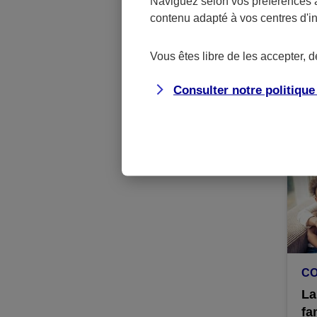
Naviguez selon vos préférences 
contenu adapté à vos centres d'i
CO
Pe
Vous êtes libre de les accepter, 
2 
à 
Consulter notre politiqu
CO
La
fa