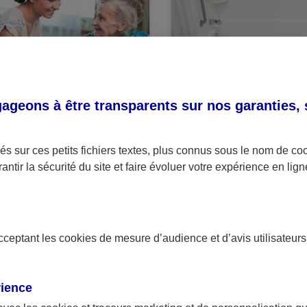
NSEIL
CONSEIL
geons à être transparents sur nos garanties,
s aides à domicile pour
Aménager la maison
s personnes
d’une personne
pendantes
dépendante
s sur ces petits fichiers textes, plus connus sous le nom de
co
antir la sécurité du site et faire évoluer votre expérience en lign
acceptant les
cookies
de mesure d’audience et d’avis utilisateurs
rience