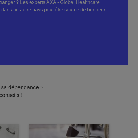
étranger ? Les experts AXA - Global Healthcare
dans un autre pays peut être source de bonheur.
r sa dépendance ?
onseils !