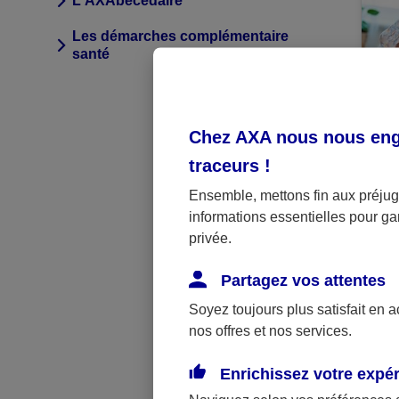
L'AXAbécédaire
Les démarches complémentaire
santé
CO
Chez AXA nous nous enga
Le
traceurs
!
le
dé
Ensemble, mettons fin aux préjugé
informations essentielles pour gar
privée.
Partagez vos attentes
Soyez toujours plus satisfait en 
nos offres et nos services.
Enrichissez votre expé