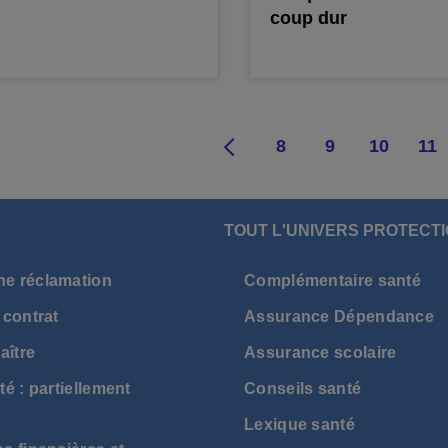
coup dur
3
4
5
6
7
8
9
10
11
TOUT L'UNIVERS PROTECTI
ne réclamation
Complémentaire santé
 contrat
Assurance Dépendance
aître
Assurance scolaire
té : partiellement
Conseils santé
Lexique santé