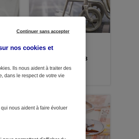
Continuer sans accepter
CONSEIL
 sur nos
cookies et
La garantie
hospitalisation en 3
questions
okies
. Ils nous aident à traiter des
e, dans le respect de votre vie
 qui nous aident à faire évoluer