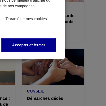
 nous permettent d'afficher du
nce de nos campagnes.
CONSEIL
s
S'informer sur les tarifs
sur
"Paramétrer mes
cookies
"
et les remboursements
de santé
Accepter et fermer
CONSEIL
nce :
Démarches décès
s de