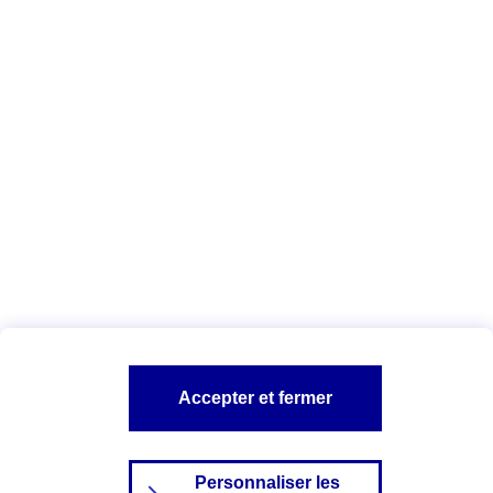
Tous les conseils
Vous êtes ici :
Complémentaire santé
Conseils Complémentaire
santé
L'entente préalable
A PROPOS D'AXA
TOUT L'UNIVERS PROTECTION DE LA FAMILLE
SITES AXA
Accepter et fermer
Personnaliser les