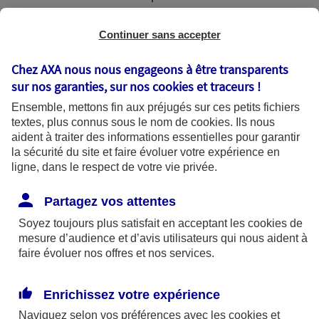
demande d’accord préalable.
Continuer sans accepter
Puis c’est à vous de le compléter et de
l’envoyer à votre Caisse d’Assurance Maladie (à
Chez AXA nous nous engageons à être transparents
sur nos garanties, sur nos
cookies et traceurs
!
l’attention du médecin-conseil ou du dentiste-
Ensemble, mettons fin aux préjugés sur ces petits fichiers
conseil).
textes, plus connus sous le nom de
cookies
. Ils nous
Dans certains cas, vous devez joindre la
aident à traiter des informations essentielles pour garantir
la sécurité du site et faire évoluer votre expérience en
prescription du médecin (par exemple, 11
ligne, dans le respect de votre vie privée.
séances à réaliser avec un kinésithérapeute).
Partagez vos attentes
#2. Que se passe-t-il si vous n’envoyez pas la
Soyez toujours plus satisfait en acceptant les
cookies
de
mesure d’audience et d’avis utilisateurs qui nous aident à
demande ?
faire évoluer nos offres et nos services.
Si vous ne faites pas la demande d’accord
préalable, vous n’aurez pas l’accord !
Enrichissez votre expérience
Naviguez selon vos préférences avec les
cookies et