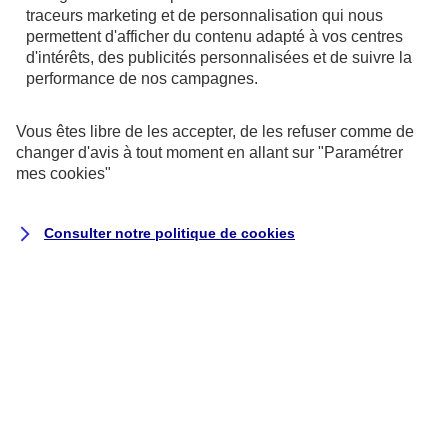
Et sans accord, inutile de commencer les soins car
traceurs
marketing et de personnalisation qui nous
permettent d'afficher du contenu adapté à vos centres
vous ne serez pas remboursé : ni par la Sécurité
d'intérêts, des publicités personnalisées et de suivre la
sociale, ni par votre complémentaire santé.
performance de nos campagnes.
#3. Quels sont les actes notamment concernés ?
Vous êtes libre de les accepter, de les refuser comme de
changer d'avis à tout moment en allant sur
"Paramétrer
La demande d’accord préalable concerne
mes
cookies
"
essentiellement les actes suivants :
Consulter notre politique de
cookies
les traitements d’orthopédie dento-faciale
(appareils dentaires ayant pour but de redresser
les dents),
les actes de masso-kinésithérapie pour
certaines situations de rééducation,
certains examens et analyses de laboratoire,