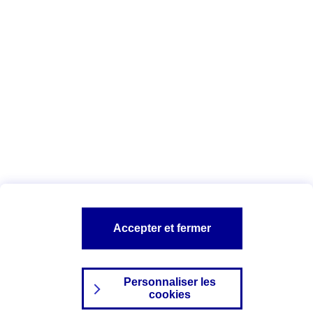
Les conseils banque et crédit
L'AXAbécédaire
Vous êtes ici :
Offre AXA Banque
Démarches bancaires
A PROPOS D'AXA
L'UNIVERS BANQUE ET CREDIT
SITES AXA
Accepter et fermer
Personnaliser les
cookies