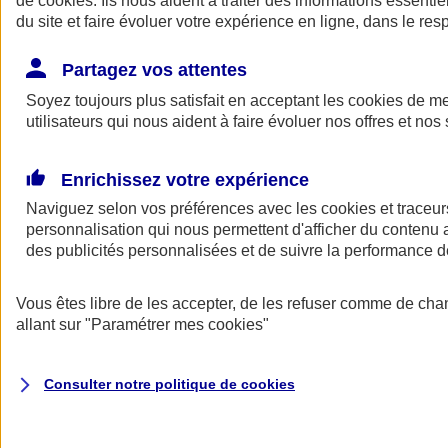
de
cookies
. Ils nous aident à traiter des informations essentie
du site et faire évoluer votre expérience en ligne, dans le resp
Assurance auto
Assurance jeune conducteur
Partagez vos attentes
Assurance forfait km
Soyez toujours plus satisfait en acceptant les
Assurance véhicule de collection
cookies
de mes
Assurance monospace
utilisateurs qui nous aident à faire évoluer nos offres et nos 
Garanties assurance auto
Nos formules assurance auto en ligne
Assurance Auto Malus
Enrichissez votre expérience
Services et avantages auto AXA
Naviguez selon vos préférences avec les
Assurance citoyenne auto
cookies et traceur
Assurer 2 voitures
personnalisation qui nous permettent d'afficher du contenu a
Assurance auto en ligne
des publicités personnalisées et de suivre la performance
Vous êtes libre de les accepter, de les refuser comme de cha
allant sur
"Paramétrer mes
cookies
"
Consulter notre politique de
cookies