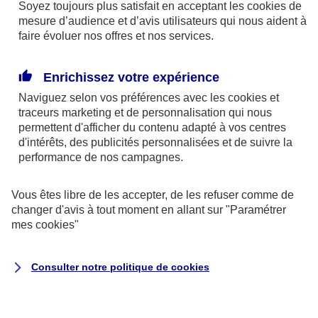
Soyez toujours plus satisfait en acceptant les
cookies
de
mesure d’audience et d’avis utilisateurs qui nous aident à
faire évoluer nos offres et nos services.
Conseil d’expert
Les conventions fiscales diffèrent en fonction du pays
Enrichissez votre expérience
destinataire. Certaines conventions autorisent la France à
Naviguez selon vos préférences avec les
cookies et
imposer vos revenus étrangers. Renseignez-vous avant
traceurs
marketing et de personnalisation qui nous
de partir.
permettent d'afficher du contenu adapté à vos centres
d'intérêts, des publicités personnalisées et de suivre la
Katia Dang
performance de nos campagnes.
Juriste Conseil chez AXA protection juridique
Vous êtes libre de les accepter, de les refuser comme de
changer d'avis à tout moment en allant sur
"Paramétrer
#1. Bien réagir
mes
cookies
"
Sécuriser les lieux
Consulter notre politique de
cookies
Alertez toutes les personnes présentes pour
éviter un nouvel accident.