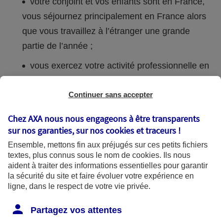
votre conjoint et vos enfants sont en France,
vous séjournez principalement en France alors
que vous travaillez à l’étranger une grande
partie de l’année ;
vous exercez votre activité professionnelle en
France ;
Continuer sans accepter
la majorité de vos intérêts économiques est en
France (lieu de vos principaux investissements,
Chez AXA nous nous engageons à être transparents
affaires ou activité professionnelle).
sur nos garanties, sur nos
cookies et traceurs
!
Ensemble, mettons fin aux préjugés sur ces petits fichiers
textes, plus connus sous le nom de
cookies
. Ils nous
Si vous ne remplissez aucune de ces conditions,
aident à traiter des informations essentielles pour garantir
votre résidence fiscale n’est plus en France : vous
la sécurité du site et faire évoluer votre expérience en
ligne, dans le respect de votre vie privée.
devenez « non-résident » fiscal français.
Partagez vos attentes