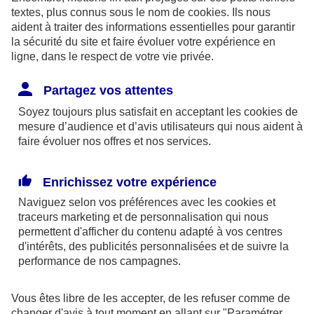
textes, plus connus sous le nom de
cookies
. Ils nous
progressivement
aident à traiter des informations essentielles pour garantir
la sécurité du site et faire évoluer votre expérience en
Depuis une vingtaine d’années, les réformes mises
ligne, dans le respect de votre vie privée.
en œuvre conduisent toutes, de manière plus ou
moins directe, à reculer l’âge effectif de départ à la
Partagez vos attentes
retraite en jouant sur les bornes d’âges, la durée
Soyez toujours plus satisfait en acceptant les
cookies
de
mesure d’audience et d’avis utilisateurs qui nous aident à
d’assurance voire la mise en place de malus. En
faire évoluer nos offres et nos services.
effet, il est important de ne pas confondre l’âge légal
minimum de départ en retraite et l’âge effectif de
Enrichissez votre expérience
départ en retraite. Le premier est le droit, le second
Naviguez selon vos préférences avec les
cookies et
la réalité. Selon le Conseil d’Orientation des Retraite
traceurs
marketing et de personnalisation qui nous
permettent d'afficher du contenu adapté à vos centres
(COR), l’âge moyen de départ effectif à la retraite
d'intérêts, des publicités personnalisées et de suivre la
devrait augmenter progressivement chaque année
performance de nos campagnes.
(2)
pour atteindre 64 ans en 2044
. Ceux qui ont
Vous êtes libre de les accepter, de les refuser comme de
commencé à travailler tard ou qui ont eu des
changer d'avis à tout moment en allant sur
"Paramétrer