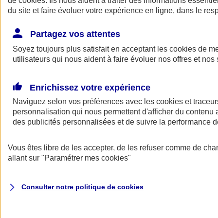
de
cookies
. Ils nous aident à traiter des informations essentie
Donner toute leur place aux territoires
du site et faire évoluer votre expérience en ligne, dans le resp
Porter l'élan du rugby féminin
Partagez vos attentes
Soyez toujours plus satisfait en acceptant les
cookies
de mes
utilisateurs qui nous aident à faire évoluer nos offres et nos 
Enrichissez votre expérience
Naviguez selon vos préférences avec les
cookies et traceur
personnalisation qui nous permettent d'afficher du contenu a
des publicités personnalisées et de suivre la performance
Vous êtes libre de les accepter, de les refuser comme de cha
allant sur
"Paramétrer mes
cookies
"
Nos actualités
Retour à la section précédente
Fermer le menu principal
Consulter notre politique de
cookies