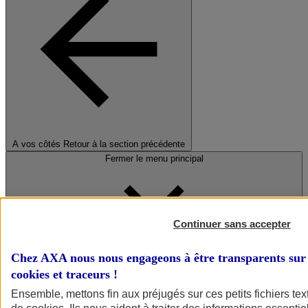
A vos côtés
Retour à la section précédente
Fermer le menu principal
Continuer sans accepter
Chez AXA nous nous engageons à être transparents sur 
cookies et traceurs
!
Préserver la nature et le climat
Ensemble, mettons fin aux préjugés sur ces petits fichiers te
Faire avancer la solidarité et l'inclusion