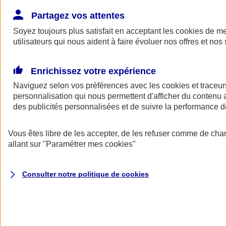
Donner toute leur place aux territoires
Porter l'élan du rugby féminin
Partagez vos attentes
Soyez toujours plus satisfait en acceptant les
cookies
de mes
utilisateurs qui nous aident à faire évoluer nos offres et nos 
Enrichissez votre expérience
Naviguez selon vos préférences avec les
cookies et traceur
personnalisation qui nous permettent d'afficher du contenu a
des publicités personnalisées et de suivre la performance
Vous êtes libre de les accepter, de les refuser comme de cha
allant sur
"Paramétrer mes
cookies
"
Nos actualités
Retour à la section précédente
Consulter notre politique de
cookies
Fermer le menu principal