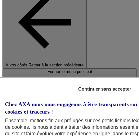
A vos côtés
Retour à la section précédente
Fermer le menu principal
Continuer sans accepter
Chez AXA nous nous engageons à être transparents sur 
cookies et traceurs
!
Ensemble, mettons fin aux préjugés sur ces petits fichiers te
de
cookies
. Ils nous aident à traiter des informations essentie
Préserver la nature et le climat
du site et faire évoluer votre expérience en ligne, dans le resp
Faire avancer la solidarité et l'inclusion