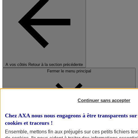
A vos côtés
Retour à la section précédente
Fermer le menu principal
Continuer sans accepter
Chez AXA nous nous engageons à être transparents sur 
cookies et traceurs
!
Préserver la nature et le climat
Ensemble, mettons fin aux préjugés sur ces petits fichiers te
Faire avancer la solidarité et l'inclusion