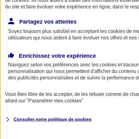
de
cookies
. Ils nous aident à traiter des informations essentie
Donner toute leur place aux territoires
du site et faire évoluer votre expérience en ligne, dans le resp
Porter l'élan du rugby féminin
Partagez vos attentes
Soyez toujours plus satisfait en acceptant les
cookies
de mes
utilisateurs qui nous aident à faire évoluer nos offres et nos 
Enrichissez votre expérience
Naviguez selon vos préférences avec les
cookies et traceur
personnalisation qui nous permettent d'afficher du contenu a
des publicités personnalisées et de suivre la performance
Vous êtes libre de les accepter, de les refuser comme de cha
allant sur
"Paramétrer mes
cookies
"
Nos actualités
Retour à la section précédente
Fermer le menu principal
Consulter notre politique de
cookies