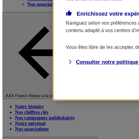
Nos associations
Enrichissez votre expé
Naviguez selon vos préférences 
contenu adapté à vos centres d'i
Vous êtes libre de les accepter, 
Consulter notre politiqu
Fermer le menu principal
AXA France
Retour à la section précédente
Notre histoire
Nos chiffres clés
Nos campagnes publicitaires
Notre mécénat
Nos associations