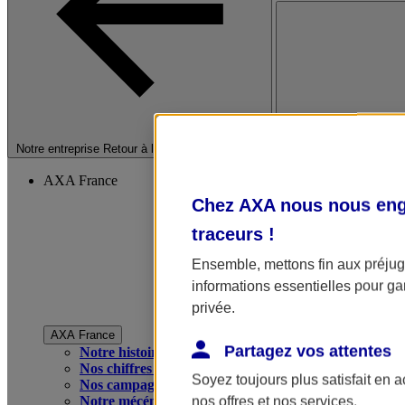
Fermer le menu princip
Notre entreprise
Retour à la section précédente
AXA France
Chez AXA nous nous enga
traceurs
!
Ensemble, mettons fin aux préjugé
informations essentielles pour gar
privée.
AXA France
Partagez vos attentes
Notre histoire
Nos chiffres clés
Soyez toujours plus satisfait en 
Nos campagnes publicitaires
Notre mécénat
nos offres et nos services.