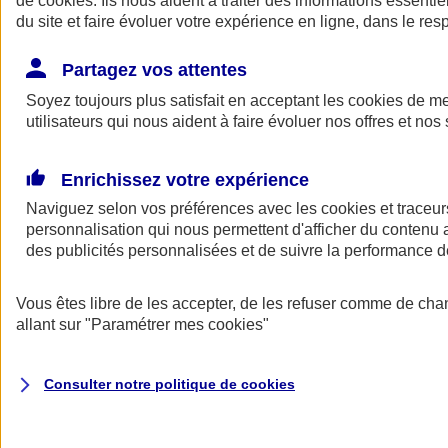
de
cookies
. Ils nous aident à traiter des informations essentie
Donner toute leur place aux territoires
du site et faire évoluer votre expérience en ligne, dans le resp
Porter l'élan du rugby féminin
Partagez vos attentes
Soyez toujours plus satisfait en acceptant les
cookies
de mes
utilisateurs qui nous aident à faire évoluer nos offres et nos 
Enrichissez votre expérience
Naviguez selon vos préférences avec les
cookies et traceur
personnalisation qui nous permettent d'afficher du contenu a
des publicités personnalisées et de suivre la performance
Vous êtes libre de les accepter, de les refuser comme de cha
allant sur
"Paramétrer mes
cookies
"
Nos actualités
Retour à la section précédente
Fermer le menu principal
Consulter notre politique de
cookies