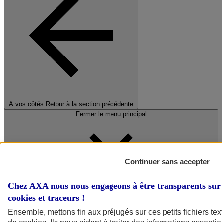
A vos côtés
Retour à la section précédente
Fermer le menu principal
Continuer sans accepter
Chez AXA nous nous engageons à être transparents sur 
cookies et traceurs
!
Préserver la nature et le climat
Ensemble, mettons fin aux préjugés sur ces petits fichiers te
Faire avancer la solidarité et l'inclusion