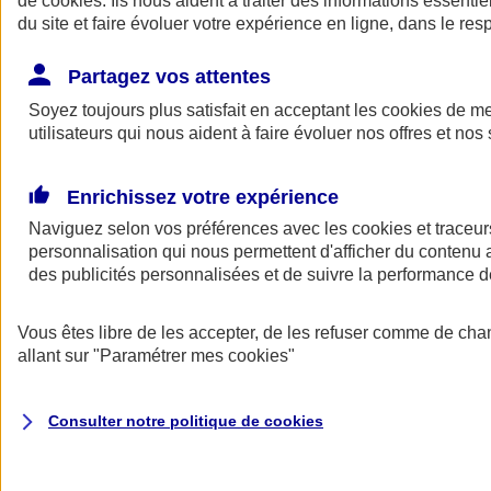
de
cookies
. Ils nous aident à traiter des informations essentie
Donner toute leur place aux territoires
du site et faire évoluer votre expérience en ligne, dans le resp
Porter l'élan du rugby féminin
Partagez vos attentes
Soyez toujours plus satisfait en acceptant les
cookies
de mes
utilisateurs qui nous aident à faire évoluer nos offres et nos 
Enrichissez votre expérience
Naviguez selon vos préférences avec les
cookies et traceur
personnalisation qui nous permettent d'afficher du contenu a
des publicités personnalisées et de suivre la performance
Vous êtes libre de les accepter, de les refuser comme de cha
allant sur
"Paramétrer mes
cookies
"
Nos actualités
Retour à la section précédente
Fermer le menu principal
Consulter notre politique de
cookies