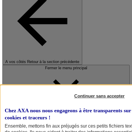
A vos côtés
Retour à la section précédente
Fermer le menu principal
Continuer sans accepter
Chez AXA nous nous engageons à être transparents sur 
cookies et traceurs
!
Préserver la nature et le climat
Ensemble, mettons fin aux préjugés sur ces petits fichiers te
Faire avancer la solidarité et l'inclusion