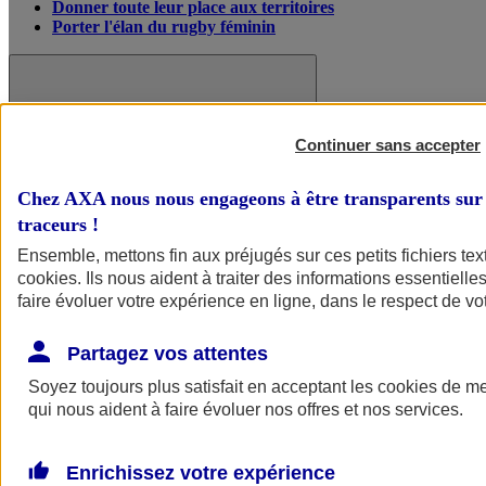
Donner toute leur place aux territoires
Porter l'élan du rugby féminin
Continuer sans accepter
Chez AXA nous nous engageons à être transparents sur 
traceurs
!
Ensemble, mettons fin aux préjugés sur ces petits fichiers te
cookies
. Ils nous aident à traiter des informations essentielles
faire évoluer votre expérience en ligne, dans le respect de vot
Partagez vos attentes
Nos actualités
Retour à la section précédente
Fermer le menu principal
Soyez toujours plus satisfait en acceptant les
cookies
de mes
qui nous aident à faire évoluer nos offres et nos services.
Enrichissez votre expérience