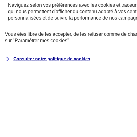
Naviguez selon vos préférences avec les
cookies et traceur
qui nous permettent d'afficher du contenu adapté à vos centr
personnalisées et de suivre la performance de nos campag
Restez informés
Vous êtes libre de les accepter, de les refuser comme de cha
Restez informés
sur
"Paramétrer mes
cookies
"
Consulter notre politique de
cookies
Toutes les actualités
Protéger l’eau pour faire vivre la biodiversité
Datascope 2026
La Garantie verte pour reconstruire durablement
Inondations : anticiper n’est plus une option pour
les entreprises
Les communiqués de presse