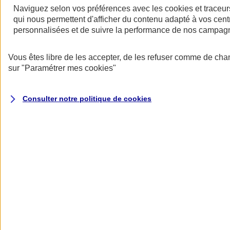
Naviguez selon vos préférences avec les
cookies et traceur
qui nous permettent d'afficher du contenu adapté à vos centr
personnalisées et de suivre la performance de nos campag
Restez informés
Vous êtes libre de les accepter, de les refuser comme de cha
Restez informés
sur
"Paramétrer mes
cookies
"
Consulter notre politique de
cookies
Toutes les actualités
Protéger l’eau pour faire vivre la biodiversité
Datascope 2026
La Garantie verte pour reconstruire durablement
Inondations : anticiper n’est plus une option pour
les entreprises
Les communiqués de presse