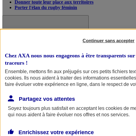
Donner toute leur place aux territoires
Porter l'élan du rugby féminin
Continuer sans accepter
Chez AXA nous nous engageons à être transparents sur 
traceurs
!
Ensemble, mettons fin aux préjugés sur ces petits fichiers te
cookies
. Ils nous aident à traiter des informations essentielles
faire évoluer votre expérience en ligne, dans le respect de vot
Partagez vos attentes
Nos actualités
Retour à la section précédente
Fermer le menu principal
Soyez toujours plus satisfait en acceptant les
cookies
de mes
qui nous aident à faire évoluer nos offres et nos services.
Enrichissez votre expérience