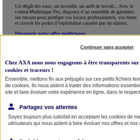
Un dégât des eaux, un incendie, un arrêt de travail... Avec le
contrat Multirisque Pro, disposez d’un ensemble de garanties
sur mesure pour protéger vos locaux professionnels, vos biens
et couvrir les pertes d’exploitation causées par un sinistre.
Découvrir notre offre multirisque
Continuer sans accepter
Chez AXA nous nous engageons à être transparents sur 
cookies et traceurs
!
Ensemble, mettons fin aux préjugés sur ces petits fichiers te
de
cookies
. Ils nous aident à traiter des informations essentie
site et faire évoluer votre expérience en ligne, dans le respect
Partagez vos attentes
Soyez toujours plus satisfait en acceptant les
cookies
de mes
utilisateurs qui nous aident à faire évoluer nos offres et nos 