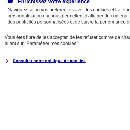
Enrichissez votre expérience
Assurance responsabilité civile
Naviguez selon vos préférences avec les
cookies et traceur
Accident, non-respect d’un engagement vis-à-vis d’un client,
personnalisation qui nous permettent d'afficher du contenu a
produit défectueux... On couvre tous les dommages liés à
des publicités personnalisées et de suivre la performance
l’exercice de votre activité et vous protège avant, pendant et
après la vente.
Vous êtes libre de les accepter, de les refuser comme de cha
Découvrir notre offre
allant sur
"Paramétrer mes
cookies
"
Consulter notre politique de
cookies
Les fondamentaux
Nos produits pour entreprendre en toute sérénité, quel que soit votre
métier.