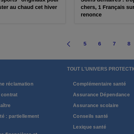
ster au chaud cet hiver
chers, 1 Français sur
renonce
1
2
3
4
5
6
7
8
TOUT L'UNIVERS PROTECTI
ne réclamation
Complémentaire santé
 contrat
Assurance Dépendance
aître
Assurance scolaire
té : partiellement
Conseils santé
Lexique santé