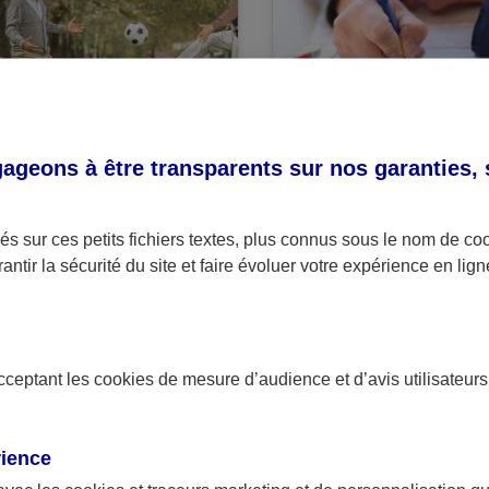
CTU
ACTU
geons à être transparents sur nos garanties,
 AXA, le 07/12/2016
Par AXA, le 03/11/2016
ançais : l'espérance de
L'Option pratique tar
s sur ces petits fichiers textes, plus connus sous le nom de
e s'améliore, et la santé
maîtrisée : un disposi
co
antir la sécurité du site et faire évoluer votre expérience en lign
pour être mieux
remboursé
acceptant les
cookies
de mesure d’audience et d’avis utilisateurs
rience