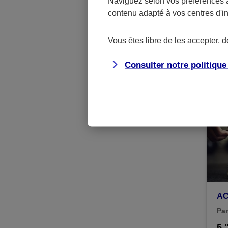
Naviguez selon vos préférences 
contenu adapté à vos centres d'i
A
Par
Vous êtes libre de les accepter, 
Sa
ils
Consulter notre politiqu
A
Par
5 