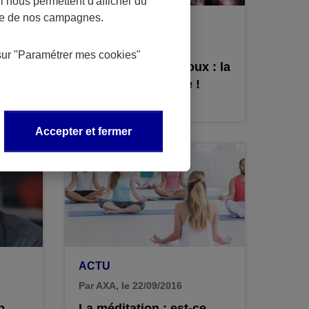
 nous permettent d'afficher du
nce de nos campagnes.
ACTU
Par AXA, le 11/10/2016
sur
"Paramétrer mes
cookies
"
ment
Lutter contre les poux : la
ec un
guerre est déclarée !
Accepter et fermer
ACTU
Par AXA, le 22/09/2016
p
La méditation : est-ce