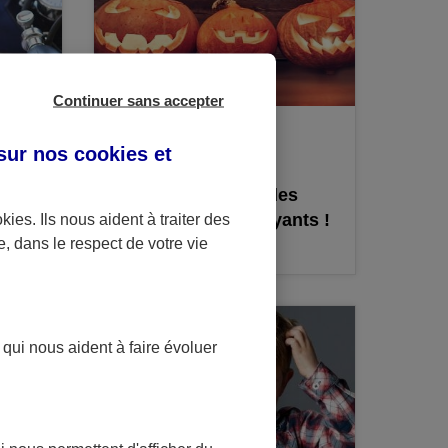
Continuer sans accepter
ACTU
 sur nos
cookies et
Par AXA, le 28/10/2016
ifaire
Halloween : top 5 des
tif
okies
. Ils nous aident à traiter des
films les plus effrayants !
e, dans le respect de votre vie
 qui nous aident à faire évoluer