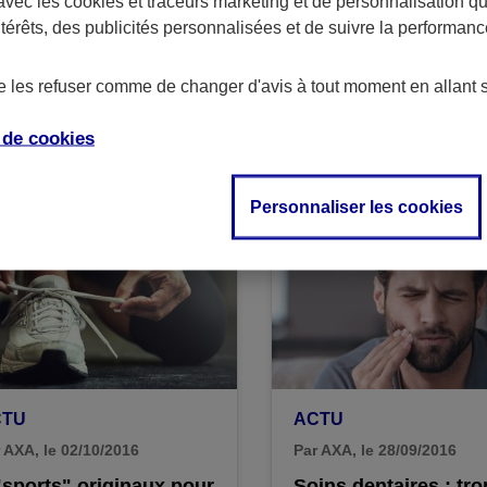
avec les
cookies et traceurs
marketing et de personnalisation qui
ntérêts, des publicités personnalisées et de suivre la performa
CTU
ACTU
 AXA, le 20/10/2016
Par AXA, le 17/10/2016
de les refuser comme de changer d'avis à tout moment en allant 
nté : vos vaccins sont-
Pâtes, pizzas... com
 à jour ?
manger équilibré av
e de
cookies
budget d'étudiant ?
Personnaliser les cookies
CTU
ACTU
 AXA, le 02/10/2016
Par AXA, le 28/09/2016
"sports" originaux pour
Soins dentaires : tro