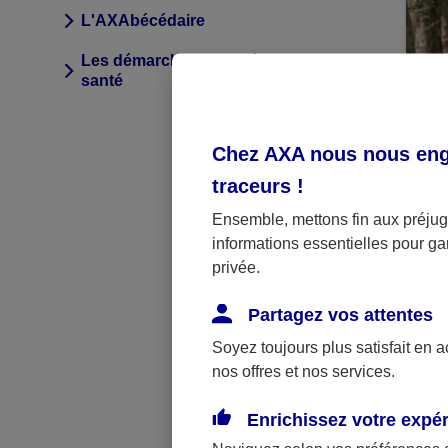
L'AXAbécédaire
Les démarches complémentaire
santé
A
Chez AXA nous nous enga
Par
traceurs
!
Fr
Ensemble, mettons fin aux préjugé
vi
informations essentielles pour gar
?
privée.
Partagez vos attentes
Soyez toujours plus satisfait en 
nos offres et nos services.
Enrichissez votre expé