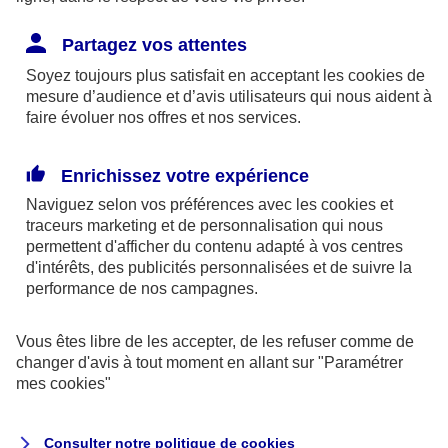
certains établissements),
Partagez vos attentes
les de votre carte bancaire, puis de
Soyez toujours plus satisfait en acceptant les
cookies
de
mesure d’audience et d’avis utilisateurs qui nous aident à
remplacement,
faire évoluer nos offres et nos services.
les frais d’utilisation de votre carte hors de la
Enrichissez votre expérience
zone euro
Naviguez selon vos préférences avec les
cookies et
traceurs
marketing et de personnalisation qui nous
Conseil : La carte bancaire est souvent proposée
permettent d'afficher du contenu adapté à vos centres
dans un
package de produits et services.
Son prix
d'intérêts, des publicités personnalisées et de suivre la
performance de nos campagnes.
peut alors être plus intéressant mais attention à ne
pas souscrire des services dont vous n’avez pas
Vous êtes libre de les accepter, de les refuser comme de
besoin.
changer d'avis à tout moment en allant sur
"Paramétrer
mes
cookies
"
Certaines banques proposent une carte
bancaire gratuite : soit la première année, à
Consulter notre politique de
cookies