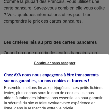
Comme la plupart des Français, vous utilisez une
carte bancaire. Savez-vous combien elle vous coûte
? Voici quelques informations utiles pour bien
comprendre le prix des cartes bancaires.
Les critères liés au prix des cartes bancaires
Quand on parle du prix des cartes bancaires, on
pense avant tout à la cotisation annuelle. C’est
Continuer sans accepter
effectivement le premier coût à prendre en compte.
Chez AXA nous nous engageons à être transparents
Mais pour connaître le prix réel que vous allez payer
sur nos garanties, sur nos
cookies et traceurs
!
pour votre carte, vous devez examiner plusieurs
Ensemble, mettons fin aux préjugés sur ces petits fichiers
autres éléments. Par exemple :
textes, plus connus sous le nom de
cookies
. Ils nous
aident à traiter des informations essentielles pour garantir
le coût de retrait dans les autres distributeurs
la sécurité du site et faire évoluer votre expérience en
que ceux de votre banque (il est facturé par
ligne, dans le respect de votre vie privée.