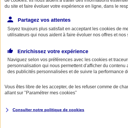
de
cookies
. Ils nous aident à traiter des informations essentie
du site et faire évoluer votre expérience en ligne, dans le resp
Assurance auto
Assurance jeune conducteur
Partagez vos attentes
Assurance forfait km
Soyez toujours plus satisfait en acceptant les
Assurance véhicule de collection
cookies
de mes
Assurance monospace
utilisateurs qui nous aident à faire évoluer nos offres et nos 
Garanties assurance auto
Nos formules assurance auto en ligne
Assurance Auto Malus
Enrichissez votre expérience
Services et avantages auto AXA
Naviguez selon vos préférences avec les
Assurance citoyenne auto
cookies et traceur
Assurer 2 voitures
personnalisation qui nous permettent d'afficher du contenu a
Assurance auto en ligne
des publicités personnalisées et de suivre la performance
Vous êtes libre de les accepter, de les refuser comme de cha
allant sur
"Paramétrer mes
cookies
"
Consulter notre politique de
cookies