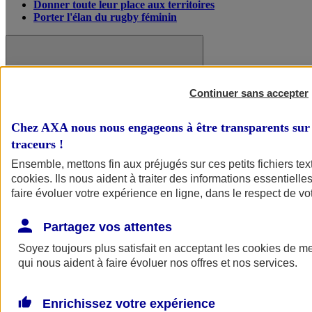
Donner toute leur place aux territoires
Porter l'élan du rugby féminin
Continuer sans accepter
Chez AXA nous nous engageons à être transparents sur 
traceurs
!
Ensemble, mettons fin aux préjugés sur ces petits fichiers te
cookies
. Ils nous aident à traiter des informations essentielles
faire évoluer votre expérience en ligne, dans le respect de vot
Partagez vos attentes
Nos actualités
Retour à la section précédente
Fermer le menu principal
Soyez toujours plus satisfait en acceptant les
cookies
de mes
qui nous aident à faire évoluer nos offres et nos services.
Enrichissez votre expérience