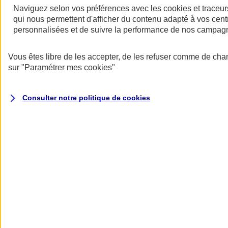
Naviguez selon vos préférences avec les
cookies et traceur
qui nous permettent d'afficher du contenu adapté à vos centr
personnalisées et de suivre la performance de nos campag
Restez informés
Vous êtes libre de les accepter, de les refuser comme de cha
Restez informés
sur
"Paramétrer mes
cookies
"
Consulter notre politique de
cookies
Toutes les actualités
Protéger l’eau pour faire vivre la biodiversité
Datascope 2026
La Garantie verte pour reconstruire durablement
Inondations : anticiper n’est plus une option pour
les entreprises
Les communiqués de presse