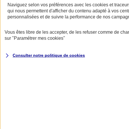
Naviguez selon vos préférences avec les
cookies et traceur
qui nous permettent d'afficher du contenu adapté à vos centr
personnalisées et de suivre la performance de nos campag
Restez informés
Vous êtes libre de les accepter, de les refuser comme de cha
Restez informés
sur
"Paramétrer mes
cookies
"
Consulter notre politique de
cookies
Toutes les actualités
Protéger l’eau pour faire vivre la biodiversité
Datascope 2026
La Garantie verte pour reconstruire durablement
Inondations : anticiper n’est plus une option pour
les entreprises
Les communiqués de presse