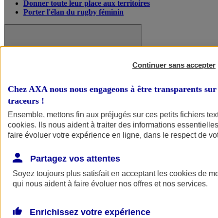
Donner toute leur place aux territoires
Porter l'élan du rugby féminin
Continuer sans accepter
Chez AXA nous nous engageons à être transparents sur 
traceurs
!
Ensemble, mettons fin aux préjugés sur ces petits fichiers te
cookies
. Ils nous aident à traiter des informations essentielles
faire évoluer votre expérience en ligne, dans le respect de vot
Partagez vos attentes
Nos actualités
Retour à la section précédente
Fermer le menu principal
Soyez toujours plus satisfait en acceptant les
cookies
de mes
qui nous aident à faire évoluer nos offres et nos services.
Enrichissez votre expérience