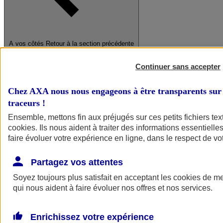
A vos côtés
Retour à la section précédente
Fermer le menu principal
Continuer sans accepter
Chez AXA nous nous engageons à être transparents sur 
traceurs
!
Ensemble, mettons fin aux préjugés sur ces petits fichiers te
cookies
. Ils nous aident à traiter des informations essentielles
faire évoluer votre expérience en ligne, dans le respect de vot
Préserver la nature et le climat
Faire avancer la solidarité et l'inclusion
Partagez vos attentes
Donner toute leur place aux territoires
Porter l'élan du rugby féminin
Soyez toujours plus satisfait en acceptant les
cookies
de mes
qui nous aident à faire évoluer nos offres et nos services.
Enrichissez votre expérience