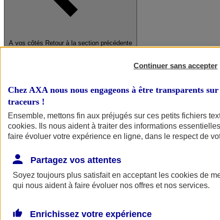
A vos côtés
Retour à la section précédente
Fermer le menu principal
Continuer sans accepter
Chez AXA nous nous engageons à être transparents sur 
traceurs
!
Ensemble, mettons fin aux préjugés sur ces petits fichiers te
cookies
. Ils nous aident à traiter des informations essentielles
faire évoluer votre expérience en ligne, dans le respect de vot
Préserver la nature et le climat
Faire avancer la solidarité et l'inclusion
Partagez vos attentes
Donner toute leur place aux territoires
Porter l'élan du rugby féminin
Soyez toujours plus satisfait en acceptant les
cookies
de mes
qui nous aident à faire évoluer nos offres et nos services.
Enrichissez votre expérience