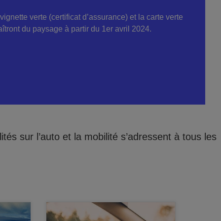
ignette verte (certificat d’assurance) et la carte verte
îtront du paysage à partir du 1er avril 2024.
és sur l’auto et la mobilité s’adressent à tous les