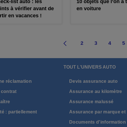
eck-list auto : les
10 objets que l’on a 
ints à vérifier avant de
en voiture
rtir en vacances !
1
2
3
4
5
TOUT L'UNIVERS AUTO
ne réclamation
Devis assurance auto
 contrat
Assurance au kilomètre
aître
Assurance malussé
té : partiellement
Assurance par marque et
Documents d'information 