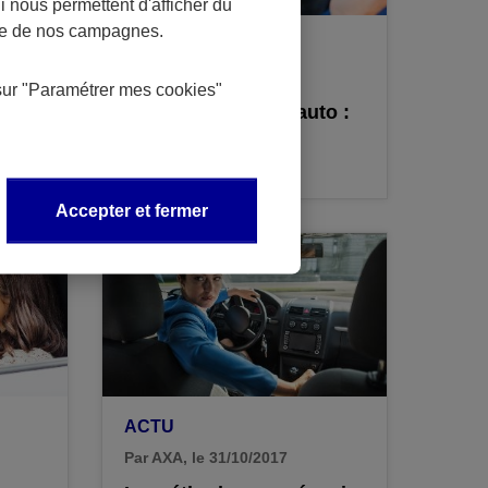
 nous permettent d'afficher du
nce de nos campagnes.
ACTU
Par AXA, le 13/02/2018
sur
"Paramétrer mes
cookies
"
Nouveaux usages auto :
a
Best of
Accepter et fermer
ACTU
Par AXA, le 31/10/2017