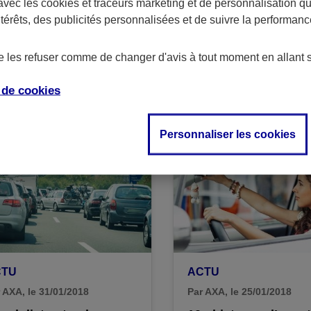
avec les
cookies et traceurs
marketing et de personnalisation qui
ntérêts, des publicités personnalisées et de suivre la performa
CTU
ACTU
 AXA, le 22/02/2018
Par AXA, le 16/02/2018
de les refuser comme de changer d'avis à tout moment en allant 
iture et écologie : 5
La Location Longue
angements phares en
Durée (LLD) passe l
e de
cookies
18
5ème vitesse
Personnaliser les cookies
CTU
ACTU
 AXA, le 31/01/2018
Par AXA, le 25/01/2018