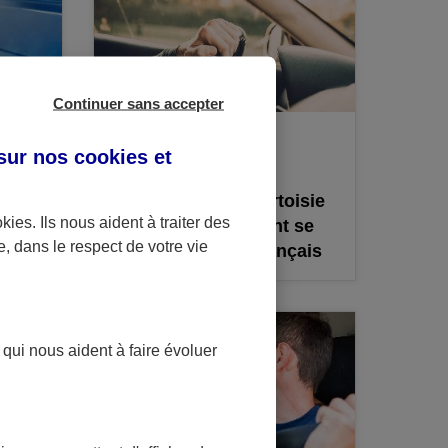
Continuer sans accepter
ACTU
 sur nos
cookies et
Par AXA, le 14/03/2018
le
Semaine de la courtoisie
okies
. Ils nous aident à traiter des
rs
au volant : comment se
e, dans le respect de votre vie
comportent les Français
?
 qui nous aident à faire évoluer