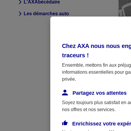
L'AXAbécédaire
Les démarches auto
A
Chez AXA nous nous enga
Par
traceurs
!
Vo
Ensemble, mettons fin aux préjugé
co
informations essentielles pour gar
privée.
Partagez vos attentes
Soyez toujours plus satisfait en 
nos offres et nos services.
Enrichissez votre expé