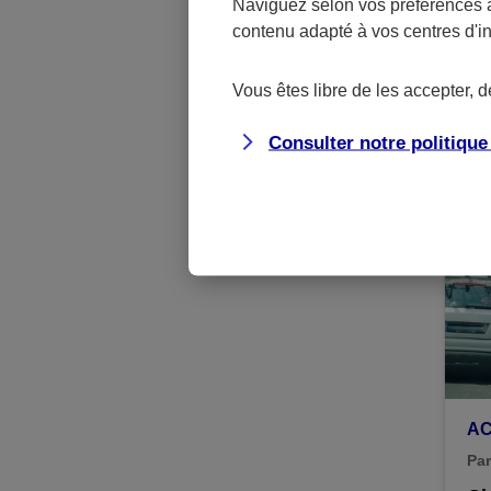
Naviguez selon vos préférences 
contenu adapté à vos centres d'i
A
Par
Vous êtes libre de les accepter, 
Vo
ch
Consulter notre politiqu
20
A
Par