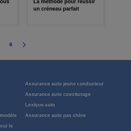
tous
La méthode pour réussir
un créneau parfait
6
7
8
9
10
11
Assurance auto jeune conducteur
Assurance auto covoiturage
Lexique auto
 modèle
Assurance auto pas chère
sur le