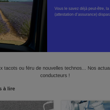
Vous le savez déjà peut-être, la v
(attestation d’assurance) dispara
tacots ou féru de nouvelles technos... Nos actualit
conducteurs !
 à lire