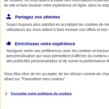
de
cookies
. Ils nous aident à traiter des informations essentie
Donner toute leur place aux territoires
du site et faire évoluer votre expérience en ligne, dans le resp
Porter l'élan du rugby féminin
Partagez vos attentes
Soyez toujours plus satisfait en acceptant les
cookies
de mes
utilisateurs qui nous aident à faire évoluer nos offres et nos 
Enrichissez votre expérience
Naviguez selon vos préférences avec les
cookies et traceur
personnalisation qui nous permettent d'afficher du contenu a
des publicités personnalisées et de suivre la performance
Vous êtes libre de les accepter, de les refuser comme de cha
allant sur
"Paramétrer mes
cookies
"
Nos actualités
Retour à la section précédente
Fermer le menu principal
Consulter notre politique de
cookies