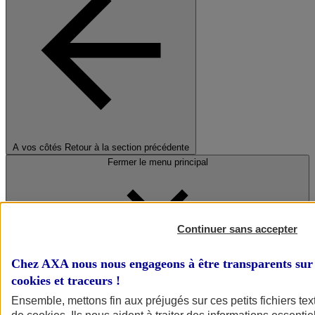
A vos côtés
Retour à la section précédente
Fermer le menu principal
Continuer sans accepter
Chez AXA nous nous engageons à être transparents sur 
cookies et traceurs
!
Préserver la nature et le climat
Ensemble, mettons fin aux préjugés sur ces petits fichiers te
Faire avancer la solidarité et l'inclusion