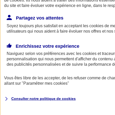
de
cookies
. Ils nous aident à traiter des informations essentie
du site et faire évoluer votre expérience en ligne, dans le resp
Assurance auto
Assurance jeune conducteur
Partagez vos attentes
Assurance forfait km
Soyez toujours plus satisfait en acceptant les
Assurance véhicule de collection
cookies
de mes
Assurance monospace
utilisateurs qui nous aident à faire évoluer nos offres et nos 
Garanties assurance auto
Nos formules assurance auto en ligne
Assurance Auto Malus
Enrichissez votre expérience
Services et avantages auto AXA
Naviguez selon vos préférences avec les
Assurance citoyenne auto
cookies et traceur
Assurer 2 voitures
personnalisation qui nous permettent d'afficher du contenu a
Assurance auto en ligne
des publicités personnalisées et de suivre la performance
Vous êtes libre de les accepter, de les refuser comme de cha
allant sur
"Paramétrer mes
cookies
"
Consulter notre politique de
cookies