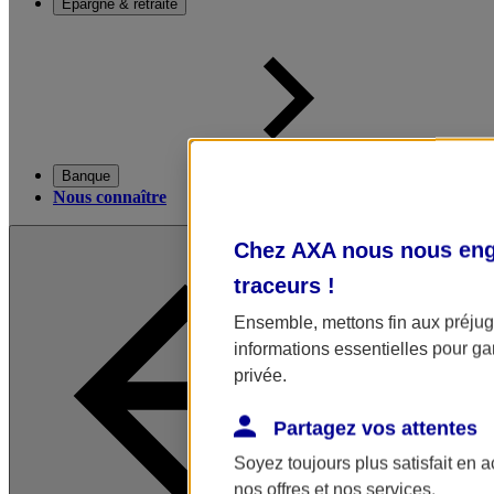
Épargne & retraite
Banque
Nous connaître
Chez AXA nous nous enga
traceurs
!
Ensemble, mettons fin aux préjugé
informations essentielles pour gar
privée.
Partagez vos attentes
Soyez toujours plus satisfait en 
nos offres et nos services.