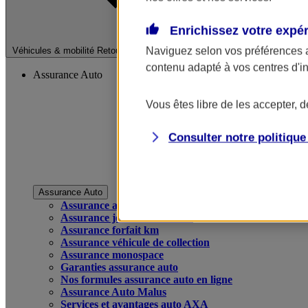
Enrichissez votre expé
Fermer le menu pri
Naviguez selon vos préférences 
Véhicules & mobilité
Retour à la section précédente
contenu adapté à vos centres d'i
Assurance Auto
Vous êtes libre de les accepter, 
Consulter notre politiqu
Assurance Auto
Assurance auto
Assurance jeune conducteur
Assurance forfait km
Assurance véhicule de collection
Assurance monospace
Garanties assurance auto
Nos formules assurance auto en ligne
Assurance Auto Malus
Services et avantages auto AXA