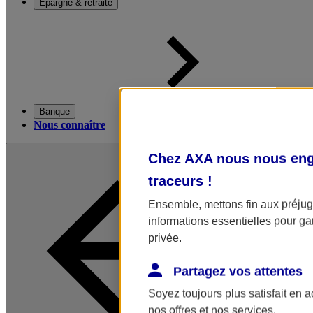
Épargne & retraite
Banque
Nous connaître
Chez AXA nous nous enga
traceurs
!
Ensemble, mettons fin aux préjugé
informations essentielles pour gar
privée.
Partagez vos attentes
Soyez toujours plus satisfait en 
nos offres et nos services.