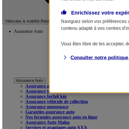
Enrichissez votre expé
Fermer le menu pri
Naviguez selon vos préférences 
Véhicules & mobilité
Retour à la section précédente
contenu adapté à vos centres d'i
Assurance Auto
Vous êtes libre de les accepter, 
Consulter notre politiqu
Assurance Auto
Assurance auto
Assurance jeune conducteur
Assurance forfait km
Assurance véhicule de collection
Assurance monospace
Garanties assurance auto
Nos formules assurance auto en ligne
Assurance Auto Malus
Services et avantages auto AXA