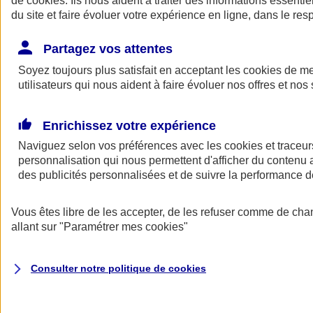
de
cookies
. Ils nous aident à traiter des informations essentie
du site et faire évoluer votre expérience en ligne, dans le resp
Assurance auto
Assurance jeune conducteur
Partagez vos attentes
Assurance forfait km
Soyez toujours plus satisfait en acceptant les
Assurance véhicule de collection
cookies
de mes
Assurance monospace
utilisateurs qui nous aident à faire évoluer nos offres et nos 
Garanties assurance auto
Nos formules assurance auto en ligne
Assurance Auto Malus
Enrichissez votre expérience
Services et avantages auto AXA
Naviguez selon vos préférences avec les
Assurance citoyenne auto
cookies et traceur
Assurer 2 voitures
personnalisation qui nous permettent d'afficher du contenu a
Assurance auto en ligne
des publicités personnalisées et de suivre la performance
Vous êtes libre de les accepter, de les refuser comme de cha
allant sur
"Paramétrer mes
cookies
"
Consulter notre politique de
cookies