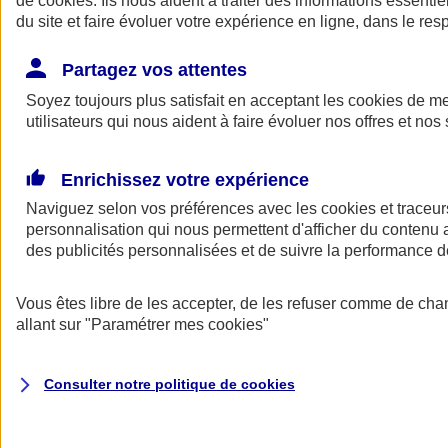
de
cookies
. Ils nous aident à traiter des informations essentie
du site et faire évoluer votre expérience en ligne, dans le resp
Assurance auto
Assurance jeune conducteur
Partagez vos attentes
Assurance forfait km
Soyez toujours plus satisfait en acceptant les
Assurance véhicule de collection
cookies
de mes
Assurance monospace
utilisateurs qui nous aident à faire évoluer nos offres et nos 
Garanties assurance auto
Nos formules assurance auto en ligne
Assurance Auto Malus
Enrichissez votre expérience
Services et avantages auto AXA
Naviguez selon vos préférences avec les
Assurance citoyenne auto
cookies et traceur
Assurer 2 voitures
personnalisation qui nous permettent d'afficher du contenu a
Assurance auto en ligne
des publicités personnalisées et de suivre la performance
Vous êtes libre de les accepter, de les refuser comme de cha
allant sur
"Paramétrer mes
cookies
"
Consulter notre politique de
cookies