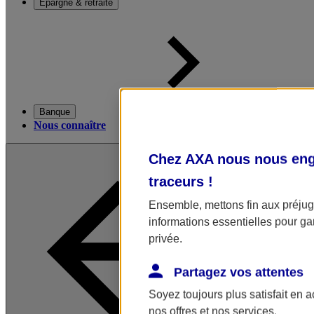
Épargne & retraite
Banque
Nous connaître
Chez AXA nous nous enga
traceurs
!
Ensemble, mettons fin aux préjugé
informations essentielles pour gar
privée.
Partagez vos attentes
Soyez toujours plus satisfait en 
nos offres et nos services.