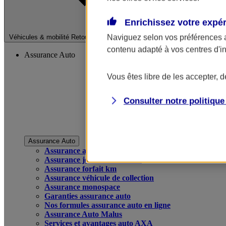
Enrichissez votre expé
Fermer le menu pri
Naviguez selon vos préférences 
Véhicules & mobilité
Retour à la section précédente
contenu adapté à vos centres d'i
Assurance Auto
Vous êtes libre de les accepter, 
Consulter notre politiqu
Assurance Auto
Assurance auto
Assurance jeune conducteur
Assurance forfait km
Assurance véhicule de collection
Assurance monospace
Garanties assurance auto
Nos formules assurance auto en ligne
Assurance Auto Malus
Services et avantages auto AXA