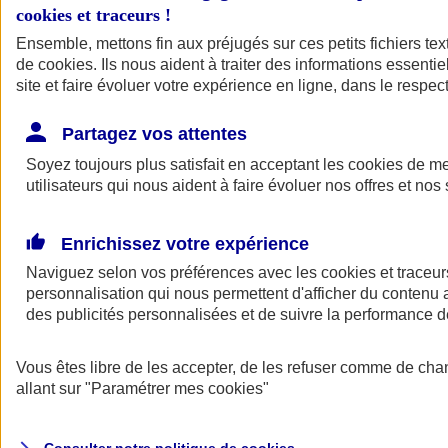
cookies et traceurs
!
Ensemble, mettons fin aux préjugés sur ces petits fichiers te
Assurance auto
de
cookies
Assurance jeune conducteur
. Ils nous aident à traiter des informations essentie
Assurance forfait km
site et faire évoluer votre expérience en ligne, dans le respect
Assurance véhicule de collection
Assurance monospace
Partagez vos attentes
Garanties assurance auto
Nos formules assurance auto en ligne
Soyez toujours plus satisfait en acceptant les
cookies
de mes
Assurance Auto Malus
utilisateurs qui nous aident à faire évoluer nos offres et nos 
Services et avantages auto AXA
Assurance citoyenne auto
Assurer 2 voitures
Enrichissez votre expérience
Assurance auto en ligne
Naviguez selon vos préférences avec les
cookies et traceur
personnalisation qui nous permettent d'afficher du contenu a
des publicités personnalisées et de suivre la performance
Vous êtes libre de les accepter, de les refuser comme de cha
allant sur
"Paramétrer mes
cookies
"