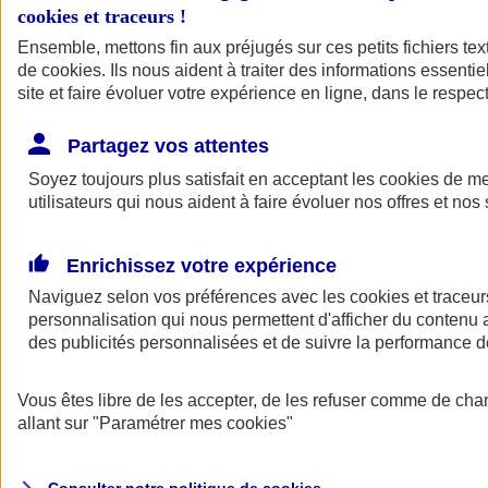
cookies et traceurs
!
Ensemble, mettons fin aux préjugés sur ces petits fichiers te
Assurance auto
de
cookies
Assurance jeune conducteur
. Ils nous aident à traiter des informations essentie
Assurance forfait km
site et faire évoluer votre expérience en ligne, dans le respect
Assurance véhicule de collection
Assurance monospace
Partagez vos attentes
Garanties assurance auto
Nos formules assurance auto en ligne
Soyez toujours plus satisfait en acceptant les
cookies
de mes
Assurance Auto Malus
utilisateurs qui nous aident à faire évoluer nos offres et nos 
Services et avantages auto AXA
Assurance citoyenne auto
Assurer 2 voitures
Enrichissez votre expérience
Assurance auto en ligne
Naviguez selon vos préférences avec les
cookies et traceur
personnalisation qui nous permettent d'afficher du contenu a
des publicités personnalisées et de suivre la performance
Vous êtes libre de les accepter, de les refuser comme de cha
allant sur
"Paramétrer mes
cookies
"