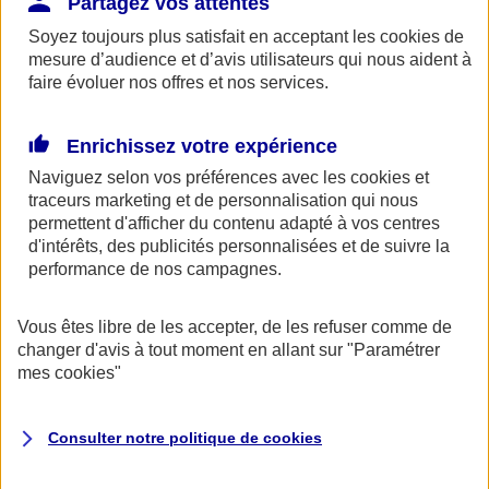
Partagez vos attentes
Soyez toujours plus satisfait en acceptant les
cookies
de
mesure d’audience et d’avis utilisateurs qui nous aident à
faire évoluer nos offres et nos services.
Assurance auto
Assurance jeune conducteur
Assurance forfait km
Enrichissez votre expérience
Assurance véhicule de collection
Assurance monospace
Naviguez selon vos préférences avec les
cookies et
Garanties assurance auto
traceurs
marketing et de personnalisation qui nous
Nos formules assurance auto en ligne
permettent d'afficher du contenu adapté à vos centres
Assurance Auto Malus
d'intérêts, des publicités personnalisées et de suivre la
Services et avantages auto AXA
Assurance citoyenne auto
performance de nos campagnes.
Assurer 2 voitures
Assurance auto en ligne
Vous êtes libre de les accepter, de les refuser comme de
Assurance deux roues
changer d'avis à tout moment en allant sur
"Paramétrer
mes
cookies
"
Assurance deux roues
Consulter notre politique de
cookies